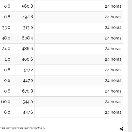
0,6
560,8
24 horas
0,8
492,8
24 horas
33,0
313,0
24 horas
48,0
608,4
24 horas
24,0
486,6
24 horas
1,0
400,6
24 horas
0,8
517,2
24 horas
0,6
447,0
24 horas
0,6
670,8
24 horas
110,0
544,0
24 horas
6,0
437,6
24 horas
 con excepción de: feriados y