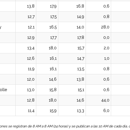
13,8
17,9
16,8
0,6
12,7
17,5
14,9
0,8
y
12,1
16,5
14,0
28,0
12,9
17,7
17,8
0,0
13,4
18,0
15,7
2,0
12,6
16,1
14,7
1,0
11,9
16,1
13,5
0,8
12,0
14,6
13,8
0,6
olle
13,0
15,8
15,1
0,6
12,8
18,0
14,6
44,0
11,4
15,9
13,3
6,0
ones se registran de 8 AM a 8 AM (24 horas) y se publican a las 10 AM de cada día,