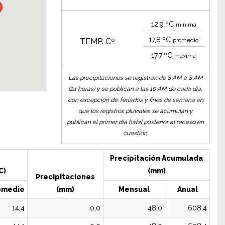
12,9
ºC
mínima
17,8
ºC
TEMP. Cº
promedio
17,7
ºC
máxima
Las precipitaciones se registran de 8 AM a 8 AM
(24 horas) y se publican a las 10 AM de cada día,
con excepción de: feriados y fines de semana en
que los registros pluviales se acumulan y
publican el primer día hábil posterior al receso en
cuestión.
Precipitación Acumulada
C)
(mm)
Precipitaciones
omedio
(mm)
Mensual
Anual
14,4
0,0
48,0
608,4