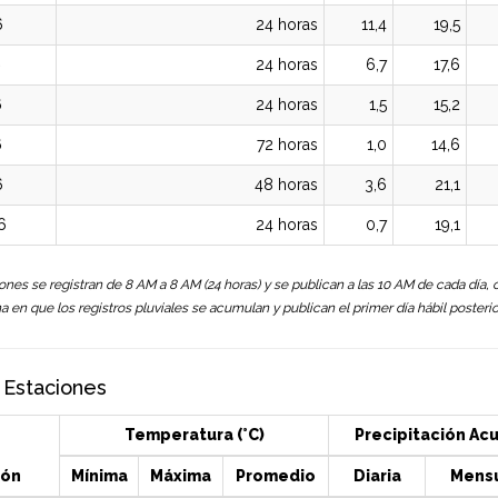
6
24 horas
11,4
19,5
6
24 horas
6,7
17,6
6
24 horas
1,5
15,2
6
72 horas
1,0
14,6
6
48 horas
3,6
21,1
6
24 horas
0,7
19,1
ones se registran de 8 AM a 8 AM (24 horas) y se publican a las 10 AM de cada día,
 en que los registros pluviales se acumulan y publican el primer día hábil posterio
 Estaciones
Temperatura (°C)
Precipitación Ac
ión
Mínima
Máxima
Promedio
Diaria
Mens