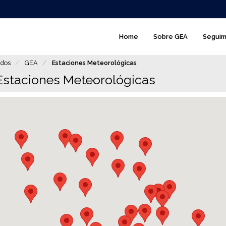
GEA
Home
Sobre GEA
Seguim
-
main
dos
GEA
Estaciones Meteorológicas
menú
Estaciones Meteorológicas