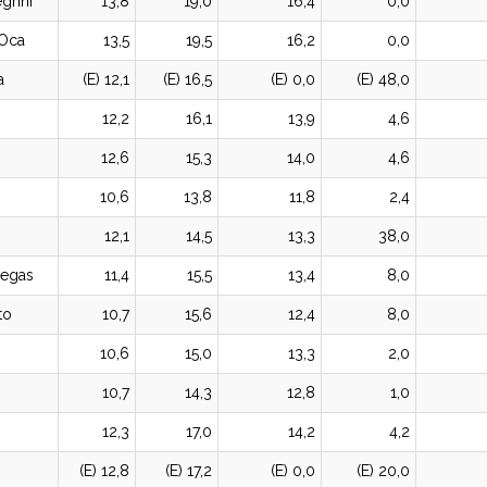
grini
13,8
19,0
16,4
0,0
 Oca
13,5
19,5
16,2
0,0
a
(E) 12,1
(E) 16,5
(E) 0,0
(E) 48,0
12,2
16,1
13,9
4,6
12,6
15,3
14,0
4,6
10,6
13,8
11,8
2,4
12,1
14,5
13,3
38,0
legas
11,4
15,5
13,4
8,0
to
10,7
15,6
12,4
8,0
10,6
15,0
13,3
2,0
10,7
14,3
12,8
1,0
12,3
17,0
14,2
4,2
(E) 12,8
(E) 17,2
(E) 0,0
(E) 20,0