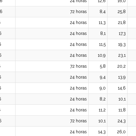
6
24 horas
12,6
16,0
6
72 horas
8,4
25,8
6
24 horas
11,3
21,8
6
24 horas
8,1
17,3
6
24 horas
11,5
19,3
6
24 horas
10,9
23,1
6
72 horas
5,8
20,2
6
24 horas
9,4
13,9
6
24 horas
9,0
14,6
6
24 horas
8,2
10,1
6
24 horas
11,2
11,8
6
72 horas
10,1
24,3
24 horas
14,3
26,0