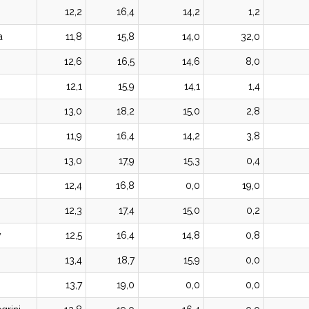
12,2
16,4
14,2
1,2
a
11,8
15,8
14,0
32,0
12,6
16,5
14,6
8,0
12,1
15,9
14,1
1,4
13,0
18,2
15,0
2,8
11,9
16,4
14,2
3,8
13,0
17,9
15,3
0,4
12,4
16,8
0,0
19,0
12,3
17,4
15,0
0,2
y
12,5
16,4
14,8
0,8
13,4
18,7
15,9
0,0
13,7
19,0
0,0
0,0