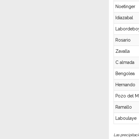
Noetinger
Idiazabal
Labordebo
Rosario
Zavalla
C almada
Bengolea
Hernando
Pozo del M
Ramallo
Laboulaye
Las precipitaci