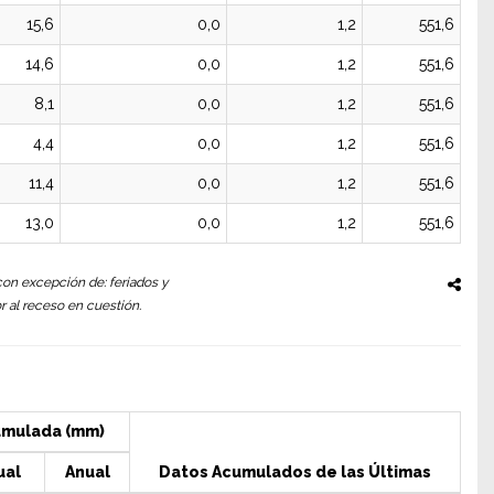
15,6
0,0
1,2
551,6
14,6
0,0
1,2
551,6
8,1
0,0
1,2
551,6
4,4
0,0
1,2
551,6
11,4
0,0
1,2
551,6
13,0
0,0
1,2
551,6
 con excepción de: feriados y
r al receso en cuestión.
umulada (mm)
ual
Anual
Datos Acumulados de las Últimas