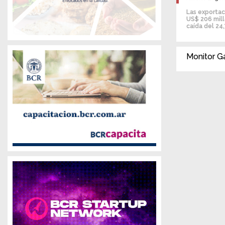
Las exportac
US$ 206 mill
caída del 24
Monitor G