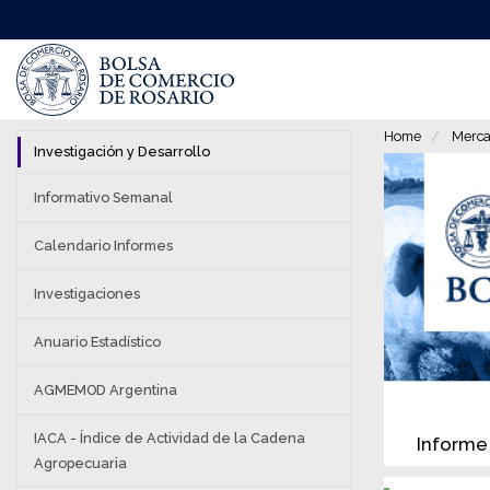
Pasar
al
contenido
principal
Home
Merca
Investigación y Desarrollo
Informativo Semanal
Calendario Informes
Investigaciones
Anuario Estadístico
AGMEMOD Argentina
IACA - Índice de Actividad de la Cadena
Informe 
Agropecuaria