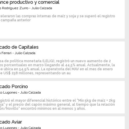
ance productivo y comercial
 Rodríguez Zurro - Julio Calzada
eleraron las compras internas de maíz y soja y se superó el registro
a campaña anterior
cado de Capitales
 Ferrari - Julio Calzada
sa de política monetaria (LELIQ), registró un nuevo aumento de 2
os porcentuales en marzo llegando al 44,5% anual. Actualmente, la
e ubica en 54,9% anual. La operatoria del MAV en el mes de enero
de US$ 258 millones, representando un au
cado Porcino
to Lugones - Julio Calzada
gistró el mayor diferencial histórico entre el “Mix 5kg de maíz + 2kg
ja” y el precio del capón máximo general, al tiempo que la relación
ón/Novillo” encontró mínimos en al menos 3 años.
cado Aviar
to Lugones - Julio Calzada