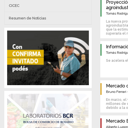
Proyecció
CICEC
agroindust
Tomás Rodrígu
Resumen de Noticias
La nueva pro
agroindustri
que la estim
superaría el 
Informaci
Tomás Rodrígu
Se acelera e
Mercado d
Bruno Ferrari 
En marzo, el
millones de 
debido a la 
Mercado 
Alberto Lugon