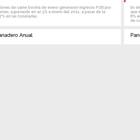
iones de carne bovina de enero generaron ingresos FOB por
En en
ones, superando en un 3% a enero del 2021, a pesar de la
que 
,7% en las toneladas.
8% e
de v
anadero Anual
Pane