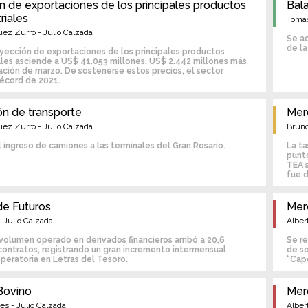
n de exportaciones de los principales productos
Bal
n
riales
Tomás
ez Zurro - Julio Calzada
c
Se ac
de l
yección de exportaciones de los principales productos
i
ales asciende a US$ 41.053 millones, US$ 2.442 millones más
ación de marzo. De sostenerse estos precios, el sector
récord de 2021.
p
a
ón de transporte
Mer
ez Zurro - Julio Calzada
Bruno
l
l ingreso de camiones a las terminales del Gran Rosario.
La ta
punt
TEA s
fue 
e Futuros
Mer
- Julio Calzada
Alber
 volumen operado en derivados financieros arribó a 20,6
Se re
contratos, registrando un gran incremento intermensual
de so
operatoria en Letras del Tesoro.
“Cap
Bovino
Mer
es - Julio Calzada
Alber