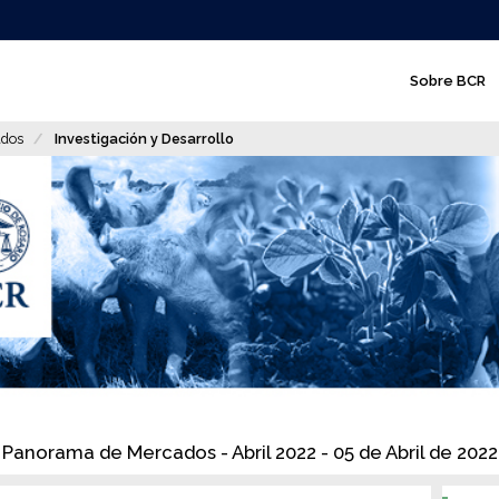
N
Sobre BCR
a
v
dos
Investigación y Desarrollo
e
g
a
c
i
ó
n
p
Panorama de Mercados - Abril 2022 - 05 de Abril de 2022
r
i