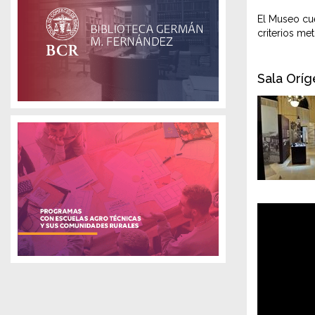
El Museo cue
criterios me
Sala Orí