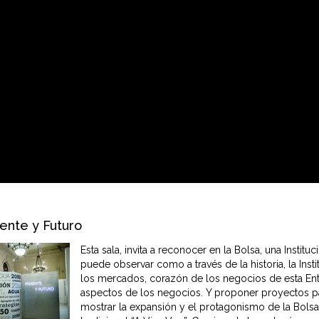
ente y Futuro
Esta sala, invita a reconocer en la Bolsa, una Institu
puede observar como a través de la historia, la Insti
los mercados, corazón de los negocios de esta Ent
aspectos de los negocios. Y proponer proyectos par
mostrar la expansión y el protagonismo de la Bolsa 