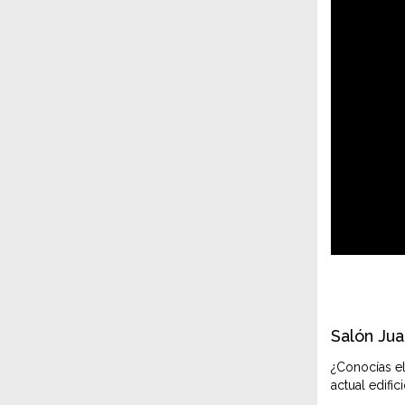
Salón Jua
¿Conocías el
actual edific