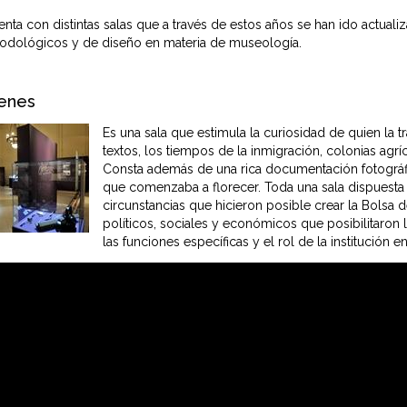
n
nta con distintas salas que a través de estos años se han ido actual
todológicos y de diseño en materia de museología.
c
i
genes
p
Es una sala que estimula la curiosidad de quien la t
a
textos, los tiempos de la inmigración, colonias agríc
Consta además de una rica documentación fotográfic
l
que comenzaba a florecer. Toda una sala dispuesta a
circunstancias que hicieron posible crear la Bolsa 
políticos, sociales y económicos que posibilitaron l
las funciones específicas y el rol de la institución 