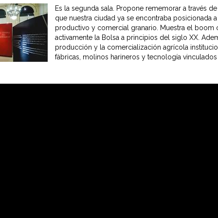
Es la segunda sala. Propone rememorar a través de 
que nuestra ciudad ya se encontraba posicionada a n
productivo y comercial granario.
Muestra el boom c
activamente la Bolsa a principios del siglo XX. Ad
producción y la comercialización agrícola instituc
fábricas, molinos harineros y tecnología vinculados