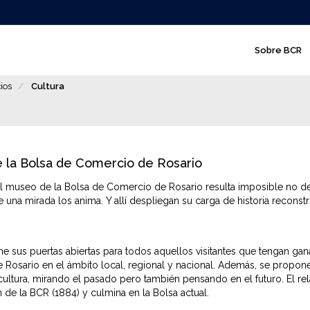
N
Sobre BCR
a
v
ios
Cultura
e
g
a
 la Bolsa de Comercio de Rosario
c
el museo de la Bolsa de Comercio de Rosario resulta imposible no dej
i
 una mirada los anima. Y allí despliegan su carga de historia reconst
ó
n
ne sus puertas abiertas para todos aquellos visitantes que tengan gan
p
Rosario en el ámbito local, regional y nacional. Además, se propo
 cultura, mirando el pasado pero también pensando en el futuro. El re
r
 de la BCR (1884) y culmina en la Bolsa actual.
i