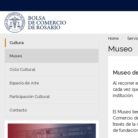
Pasar
al
contenido
principal
Home
Servic
Cultura
Museo
Museo
Ciclo Cultural
Museo de
Espacio de Arte
Al recorrer 
cada vez que
institución.
Participación Cultural
Contacto
El Museo tie
Comercio de 
través de la
de fundación