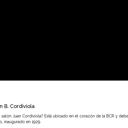
n B. Cordiviola
 salón Juan Cordiviola? Está ubicado en el corazón de la BCR y deb
io, inaugurado en 1929.