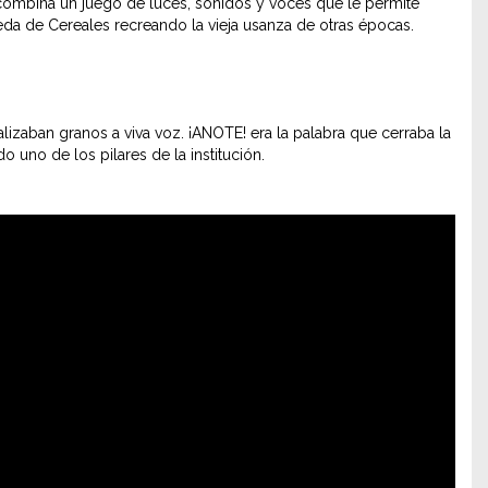
se combina un juego de luces, sonidos y voces que le permite
Rueda de Cereales recreando la vieja usanza de otras épocas.
izaban granos a viva voz. ¡ANOTE! era la palabra que cerraba la
 uno de los pilares de la institución.