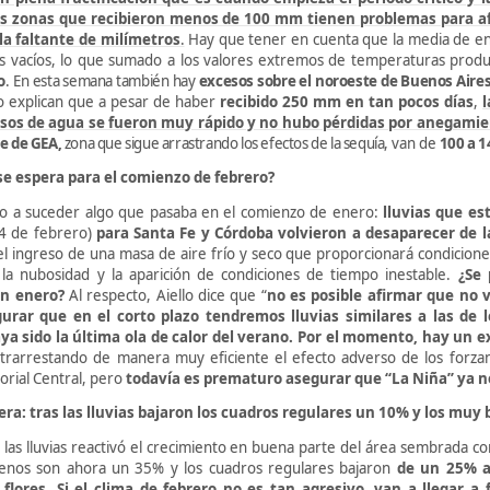
as zonas que recibieron menos de 100 mm tienen problemas para af
a faltante de milímetros
.
Hay que tener en cuenta que la media de e
os vacíos, lo que sumado a los valores extremos de temperaturas prod
o
.
En esta semana también hay
excesos sobre el noroeste de Buenos Aires
o explican que a pesar de haber
recibido 250 mm en tan pocos días
,
l
esos de agua se fueron muy rápido y no hubo pérdidas por anegamien
te de GEA,
zona
que sigue arrastrando los efectos de la sequía,
van de
100 a 1
se espera para el comienzo de febrero?
do a suceder algo que pasaba en el comienzo de enero:
lluvias que es
 4 de febrero)
para Santa Fe y Córdoba volvieron a desaparecer de la
l ingreso de una masa de aire frío y seco que proporcionará condicione
a nubosidad y la aparición de condiciones de tiempo inestable.
¿Se 
n enero?
Al respecto, Aiello dice que “
no es posible afirmar que no 
gurar que en el corto plazo tendremos lluvias similares a las de
ya sido la última ola de calor del verano. Por el momento, hay un 
trarrestando de manera muy eficiente el efecto adverso de los forzan
torial Central, pero
todavía es prematuro asegurar que “La Niña” ya n
era: tras las lluvias bajaron los cuadros regulares un 10% y los mu
 las lluvias reactivó el crecimiento en buena parte del área sembrada co
nos son ahora un 35% y los cuadros regulares bajaron
de un 25% 
flores. Si el clima de febrero no es tan agresivo, van a llegar a