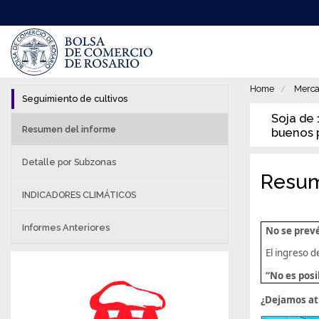
Pasar
al
contenido
principal
Home
Merca
Seguimiento de cultivos
Soja de 
Resumen del informe
buenos 
Detalle por Subzonas
Resum
INDICADORES CLIMÁTICOS
Informes Anteriores
No se prev
El ingreso d
“No es posi
¿Dejamos atr