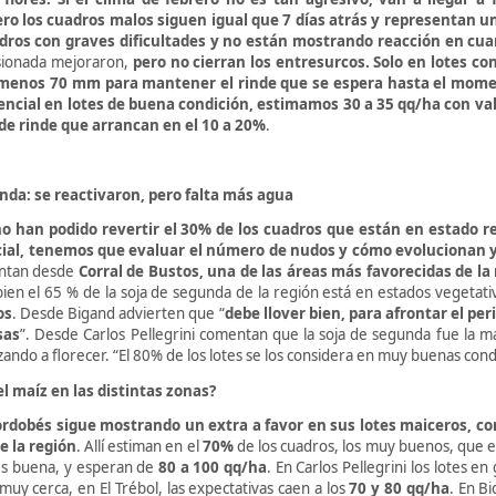
ero los cuadros malos siguen igual que 7 días atrás y representan u
dros con graves dificultades y no están mostrando reacción en cua
sionada mejoraron,
pero no cierran los entresurcos. Solo en lotes c
 menos 70 mm para mantener el rinde que se espera hasta el mom
ncial en lotes de buena condición, estimamos 30 a 35 qq/ha con val
 de rinde que arrancan en el 10 a 20%
.
nda: se reactivaron, pero falta más agua
no han podido revertir el 30% de los cuadros que están en estado r
cial, tenemos que evaluar el número de nudos y cómo evolucionan
entan desde
Corral de Bustos,
una de las áreas más favorecidas de la 
 bien el 65 % de la soja de segunda de la región está en estados vegetat
os
. Desde Bigand advierten que “
debe llover bien, para afrontar el pe
sas
”. Desde Carlos Pellegrini comentan que la soja de segunda fue la m
ndo a florecer. “El 80% de los lotes se los considera en muy buenas con
l maíz en las distintas zonas?
cordobés sigue mostrando un extra a favor en sus lotes maiceros, c
e la región
. Allí estiman en el
70%
de los cuadros, los muy buenos, que e
 es buena, y esperan de
80 a 100 qq/ha
. En Carlos Pellegrini los lotes e
muy cerca, en El Trébol, las expectativas caen a los
70 y 80 qq/ha
. En B