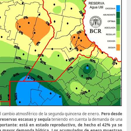
on el cambio atmosférico de la segunda quincena de enero.
Pero desde
n reservas escasas
y sequía
teniendo en cuenta la demanda de una
ortante: está en estado reproductivo, de hecho el 42% ya se
 la mayor demanda hídrica
.
Los acumulados de enero muestran