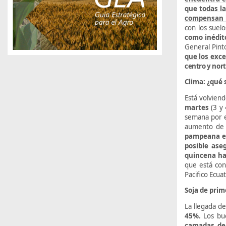
que
todas l
compensan l
con los suel
como inédit
General Pint
que los exc
centro y nor
Clima: ¿qué 
Está volvien
martes
(3 y
semana por e
aumento de l
pampeana e
posible ase
quincena ha
que está con
Pacifico Ecua
Soja de prim
La llegada de
45%.
Los bue
camadas de 