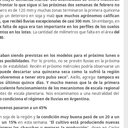
rontar lo que sigue si las próximas dos semanas de febrero no
nero es de 120 mm y muchas zonas terminaron la primera quincena
ujo un
deterioro en soja y maíz
que muchos agrónomos califican
, que recibió lluvias excepcionales de casi 300 mm
. Sin embargo, e
n
a falta de agua era tan importante en los perfiles de los suelos
tos en los lotes
.
La cantidad de milímetros que falta en el área
del
40.
taban siendo previstas en los modelos para el próximo lunes o
s posibilidades
. Por lo pronto, no se prevén lluvias en la próxima
s de estabilidad. Recién el próximo miércoles podría observarse un
puede descartar una quincena seca como la sufrió la región
volveremos a tener otro pulso seco”.
Aiello, agrega:
tampoco
es
 los últimos quince días. Y mucho menos que la de la primera
excelente funcionamiento de los mecanismos de escala regional
tes de escala planetaria. Nos encaminamos a una neutralidad del
o condiciona el régimen de lluvias en Argentina.
y buenos pasaron a un 45%
n soja de la región y
la condición muy buena pasó de un 20 a un
a un 15%
en esta semana.
“
El cultivo está produciendo nuevas
 formar las chauchas y mejorar la producción
”, dicen en Carlos