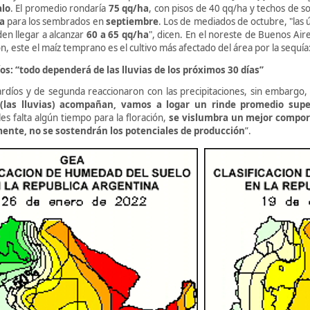
alo
. El promedio rondaría
75 qq/ha
, con pisos de 40 qq/ha y techos de so
a
para los sembrados en
septiembre
. Los de mediados de octubre, "las 
den llegar a alcanzar
60 a 65 qq/ha
", dicen. En el noreste de Buenos Air
, este el maíz temprano es el cultivo más afectado del área por la sequía
os: “todo dependerá de las lluvias de los próximos 30 días”
ardíos y de segunda reaccionaron con las precipitaciones, sin embargo,
 (las lluvias) acompañan, vamos a logar un rinde promedio supe
les falta algún tiempo para la floración,
se vislumbra un mejor compor
nte, no se sostendrán los potenciales de producción
”.