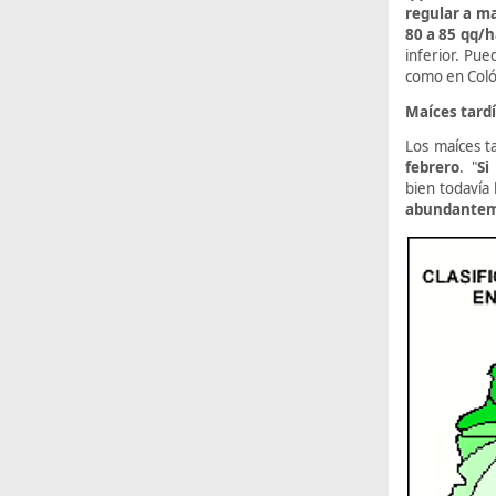
regular a m
80 a 85 qq/h
inferior. Pue
como en Colón
Maíces tardí
Los maíces t
febrero
. "
Si
bien todavía 
abundanteme