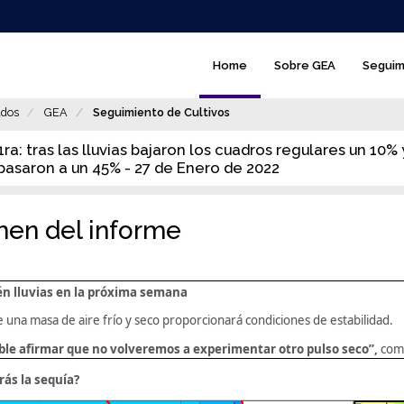
GEA
Home
Sobre GEA
Seguim
-
main
dos
GEA
Seguimiento de Cultivos
menú
1ra: tras las lluvias bajaron los cuadros regulares un 10%
pasaron a un 45% - 27 de Enero de 2022
en del informe
én lluvias en la próxima semana
e una masa de aire frío y seco proporcionará condiciones de estabilidad.
ble afirmar que no volveremos a experimentar otro pulso seco”
,
com
ás la sequía?