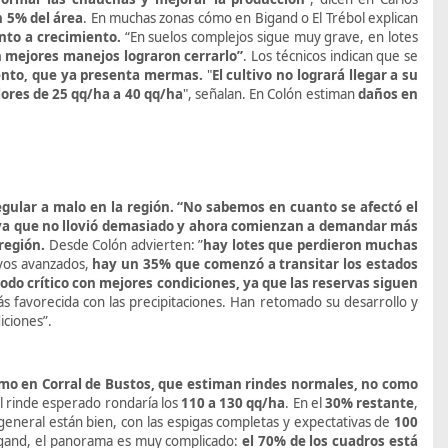
n 5% del área
. En muchas zonas cómo en Bigand o El Trébol explican
nto a crecimiento.
“
En suelos complejos sigue muy grave, en lotes
on mejores manejos lograron cerrarlo”
. Los técnicos indican que se
ento, que ya presenta mermas.
"
El cultivo no logrará llegar a su
ores de 25 qq/ha a 40 qq/ha
", señalan. En Colón estiman
daños en
egular a malo en la región. “No sabemos en cuanto se afectó el
 ya que no llovió demasiado y ahora comienzan a demandar más
región.
Desde Colón advierten: ”
hay lotes que perdieron muchas
ivos avanzados,
hay un 35% que comenzó a transitar los estados
riodo crítico con mejores condiciones, ya que las reservas siguen
ás favorecida con las precipitaciones. Han retomado su desarrollo y
diciones”.
omo en Corral de Bustos, que estiman rindes normales, no como
l rinde esperado rondaría los
110 a 130 qq/ha
. En el
30% restante
,
n general están bien, con las espigas completas y expectativas de
100
igand, el panorama es muy complicado:
el 70% de los cuadros está