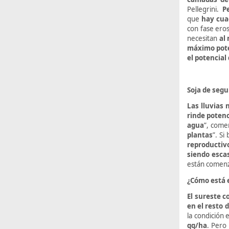
Pellegrini.
P
que
hay cua
con fase ero
necesitan
al
máximo pote
el potencial
Soja de segu
Las lluvias 
rinde poten
agua
”, com
plantas
”. Si
reproductiv
siendo esca
están comenza
¿Cómo está e
El sureste 
en el resto d
la condición
qq/ha
. Pero 