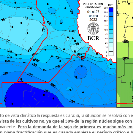
o de vista climático la respuesta es clara: sí, la situación se resolvió c
vista de los cultivos no, ya que el 50% de la región núcleo sigue co
manente.
Pero la demanda de la soja de primera es mucho más imp
n plena fructificación que es cuando empieza el período crítico y