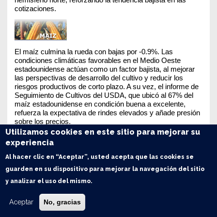
hemisferio norte, reforzando la tendencia bajista en las 
cotizaciones.
El maíz culmina la rueda con bajas por -0.9%. Las 
condiciones climáticas favorables en el Medio Oeste 
estadounidense actúan como un factor bajista, al mejorar 
las perspectivas de desarrollo del cultivo y reducir los 
riesgos productivos de corto plazo. A su vez, el informe de 
Seguimiento de Cultivos del USDA, que ubicó al 67% del 
maíz estadounidense en condición buena a excelente, 
refuerza la expectativa de rindes elevados y añade presión 
sobre los precios. 
Utilizamos cookies en este sitio para mejorar su
experiencia
Al hacer clic en “Aceptar”, usted acepta que las cookies se
La soja concluye la jornada con pérdidas intradiarias por 
guarden en su dispositivo para mejorar la navegación del sitio
-1.4%. El clima favorable en Estados Unidos mejora las 
y analizar el uso del mismo.
perspectivas productivas y reduce el riesgo sobre los 
cultivos de verano. A su vez, las ventas técnicas y la 
liquidación de posiciones por parte de los fondos 
Aceptar
No, gracias
profundizan la tendencia bajista. Por otro lado, la falta de 
compras significativas de soja estadounidense por parte de 