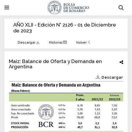
Pasar
T
T
al
o
o
g
g
contenido
g
g
AÑO XLII - Edición N° 2126 - 01 de Diciembre
l
l
principal
e
e
de 2023
n
n
a
a
v
v
Descargar
Historial
Volver
i
i
g
g
a
a
t
t
Maíz: Balance de Oferta y Demanda en
i
i
Argentina
o
o
n
n
Descargar