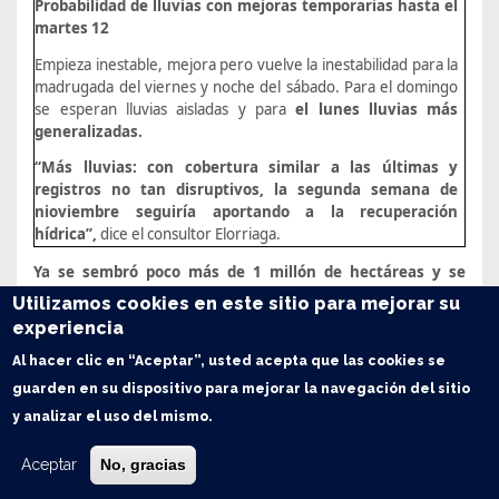
Probabilidad de lluvias con mejoras temporarias hasta el
martes 12
Empieza inestable, mejora pero vuelve la inestabilidad para la
madrugada del viernes y noche del sábado. Para el domingo
se esperan lluvias aisladas y para
el lunes lluvias más
generalizadas.
“Más lluvias: con cobertura similar a las últimas y
registros no tan disruptivos, la segunda semana de
nioviembre seguiría aportando a la recuperación
hídrica”
,
dice el consultor Elorriaga.
Ya se sembró poco más de 1 millón de hectáreas y se
mencionan problemas por calidad en las semillas
Utilizamos cookies en este sitio para mejorar su
experiencia
En una sola semana se sembraron
840.000 hectáreas
,
cubriéndose el
25%
del área de intención proyectada. Si bien el
Al hacer clic en “Aceptar”, usted acepta que las cookies se
porcentaje de avance supera al de la campaña pasada (22%
guarden en su dispositivo para mejorar la navegación del sitio
para esta fecha), en este año la soja tiene por delante
dos
y analizar el uso del mismo.
importantes desafíos
: materializar la siembra de
1 M ha más
(se estima un área total de 5,5 millones en esta región
) y
tener éxito en una siembra en la que se está señalando la
falta
Aceptar
No, gracias
de vigor en la semilla
. Al respecto, en
Marcos Juárez
, donde