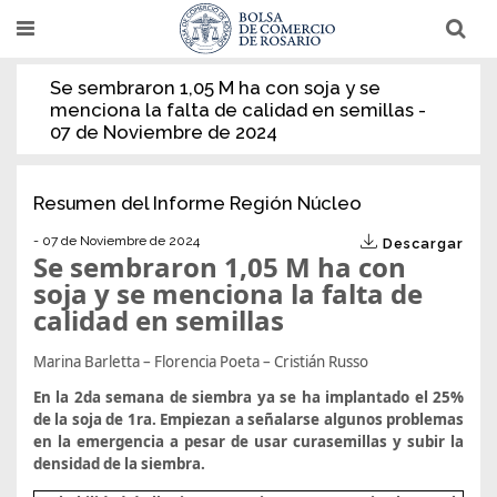
Pasar
T
T
al
o
o
g
g
contenido
g
g
Se sembraron 1,05 M ha con soja y se
l
l
principal
menciona la falta de calidad en semillas -
e
e
n
n
07 de Noviembre de 2024
a
a
v
v
i
i
g
g
Resumen del Informe Región Núcleo
a
a
t
t
- 07 de Noviembre de 2024
i
i
Descargar
Se sembraron 1,05 M ha con
o
o
n
n
soja y se menciona la falta de
calidad en semillas
Marina Barletta – Florencia Poeta – Cristián Russo
En la 2da semana de siembra ya se ha implantado el 25%
de la soja de 1ra. Empiezan a señalarse algunos problemas
en la emergencia a pesar de usar curasemillas y subir la
densidad de la siembra.