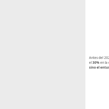
Antes del 20
el
30%
en la
sino el entu