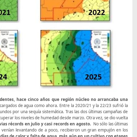
identes, hace cinco años que región núcleo no arrancaba una
 cargados de agua como ahora. Entre la 2020/21 y la 22/23 sufrió la
fundos por una sequía sistemática. Tras las dos últimas campañas de
ecuperar los niveles de humedad desde marzo. Otra vez, se dio vuelta
vias récords en julio y casi records en agosto.
No sólo las últimas
ue venían levantando de a poco, recibieron un gran empujón en los
ías de calor y falta de agua, más aún en un cultivo con etapas