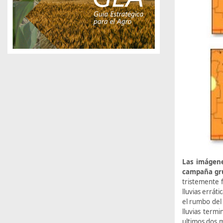
Las imágene
campaña gru
tristemente f
lluvias errát
el rumbo del
lluvias term
ultimos dos 