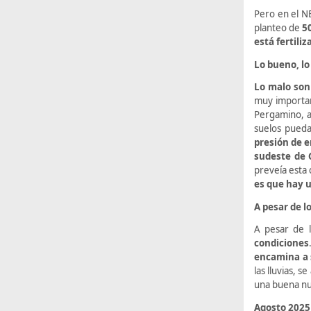
Pero en el NE
planteo de
5
está fertili
Lo bueno, lo
Lo malo son
muy importan
Pergamino, a
suelos pueda
presión de 
sudeste de 
preveía esta 
es que hay u
A pesar de l
A pesar de 
condiciones
encamina a 
las lluvias, 
una buena nut
Agosto 2025 