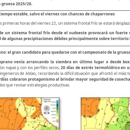
la gruesa 2025/26.
iempo estable, salvo el viernes con chances de chaparrones
as primeras horas del viernes 22, un sistema frontal frío se estará desplaz
de un sistema frontal frío desde el sudoeste provocará un fuert
d de algunas precipitaciones débiles principalmente sobre territori
no: el gran candidato para quedarse con el campeonato de la grues
prano venía arrancando la siembra en último lugar o desde box
Sin napas y con los perfiles secos,
20 días de estrés termohídrico en 
ngenieros de Aldao, recordando la difícil situación que afrontó el máiz
rdías cobraron protagonismo al brindar mayor seguridad de cosecha
bo que revisar estrategias productivas.