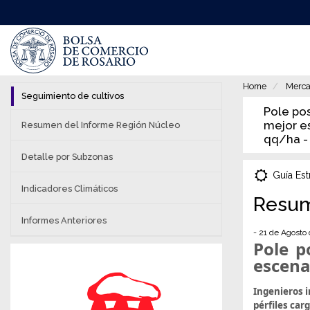
Pasar
al
contenido
principal
Home
Merca
Seguimiento de cultivos
Pole pos
mejor es
Resumen del Informe Región Núcleo
qq/ha -
Detalle por Subzonas
Guía Est
Indicadores Climáticos
Resum
Informes Anteriores
- 21 de Agosto
Pole p
escena
Ingenieros i
pérfiles car