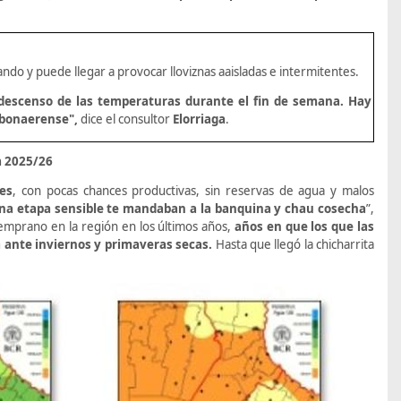
ando y puede llegar a provocar lloviznas a
aisladas e intermitentes.
e descenso de las temperaturas durante el fin de semana. Hay
o bonaerense",
dice
el
consultor
Elorriaga
.
a 2025/26
es
, con pocas chances productivas, sin reservas de agua y malos
una etapa sensible te mandaban a la banquina y chau cosecha
”,
 temprano en la región en los últimos años,
años en que los que las
 ante inviernos y primaveras secas.
Hasta que llegó la chicharrita