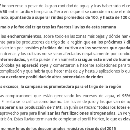
 bonaerense a pesar de la gran cantidad de agua, y tras haber sido el c
0/50
entre tardío y temprano. Pero en lo que sí se coincide en que el en
zando, apuntando a superar rindes promedios de 100, y hasta de 120 
 malo y lo feo del trigo tras las fuertes lluvias de esta semana
 los encharcamientos,
sobre todo en las zonas más bajas y dónde han
te para los productores de trigo de la región que
en los próximos 7 d
dvierten por posibles
pérdidas del cultivo en los sectores que que
n drenar y los cultivos no se vean afectados negativamente por condicio
enfermedades
, y esto puede ir en aumento
si sigue este nivel de hum
Córdoba ya apareció roya
y comenzaron a hacerse aplicaciones para tr
complicación y que habría que hacer más de 2 y hasta 3 aplicaciones lo q
na excelente posiblidad de altos potenciales de rindes
.
os excesos, la campaña es prometedora para el trigo de la región
las complicaciones que están generando los excesos de agua,
el 95%
. El resto se lo califica como bueno. Las lluvias de julio y las que van de
superar una producción de 7 Mt.
En Junín destacan: “
todos los lotes 
se aprovechó para para
finalizar las fertilizaciones nitrogenadas.
En Perg
rición. Estas lluvias terminan de completar el perfil hídrico, lo que es
cla
no muy lejos de los descomunales registros récords del 2015