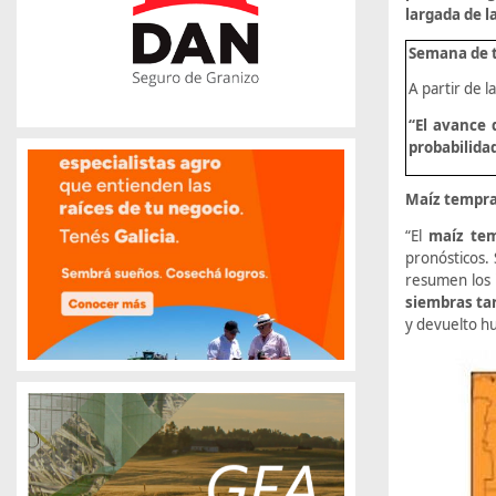
largada de 
Semana de t
A partir de l
“El avance 
probabilida
Maíz tempra
“El
maíz tem
pronósticos. 
resumen los i
siembras ta
y devuelto hu