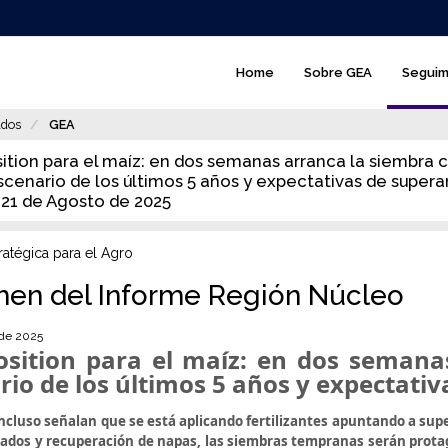
GEA
Home
Sobre GEA
Seguim
-
main
dos
GEA
menú
ition para el maíz: en dos semanas arranca la siembra c
cenario de los últimos 5 años y expectativas de superar
 21 de Agosto de 2025
ratégica para el Agro
en del Informe Región Núcleo
 de 2025
osition para el maíz: en dos semana
rio de los últimos 5 años y expectativ
ncluso señalan que se está aplicando fertilizantes apuntando a supe
gados y recuperación de napas, las siembras tempranas serán protag