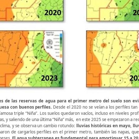
s de las reservas de agua para el primer metro del suelo son ev
esa con buenos perfiles.
Desde el 2020 no se veían a los perfiles tan
amosa triple “Niña”. Los suelos quedaron vacíos, incluso en niveles pro
icas, y saliendo de una última “Niña” más, en este 2025 se empezaron a r
 clima, y se observa un cambio rotundo:
lluvias históricas en mayo, llu
inaron de cargarlos perfiles en el primer metro, también las napas, q
meses.
El agua subterranea es fundamental para amortiguar 15 a 20 d