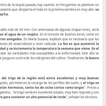
entro de la sequía pasada, hay cautela: en Pergamino se plantean un
tusiasmo que despierta el maíz en la próxima siembra es muy alto:
se
qq/ha.
 caído más de 90 mm. Con amenzazas de algunas chaparrones, sería
ías el agua de un respiro
. En el noreste de Buenos Aires, como en
daron anegados
. En María Susana, explican que es necesario que los
nes de anaerobiosis a nivel radicular.
Lo feo es que aumentó la
edad y se incrementa la temperatura la semana que viene
.
En el
atar las variedades más susceptibles a la enfermedad. Este año se
ue juega en contra de los márgenes del cultivo. Finalmente,
lo bueno
 del trigo de la región está entre excelentes y muy buenas
 agosto, permitieron la recarga de los perfiles del suelo, y
el trigo se
están hermosos, tanto los de ciclos cortos como largos
”. Previo a
amino, “el trigo venía en excelente estado, muy bien logrado y con
ve para sostener un alto potencial de rinde
”, señalan los técnicos.