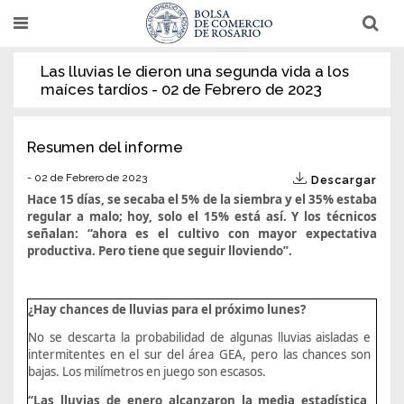
Pasar
T
T
al
o
o
g
g
contenido
g
g
Las lluvias le dieron una segunda vida a los
l
l
principal
maíces tardíos - 02 de Febrero de 2023
e
e
n
n
a
a
v
v
i
i
Resumen del informe
g
g
a
a
- 02 de Febrero de 2023
Descargar
t
t
i
i
Hace 15 días, se secaba el 5% de la siembra y el 35% estaba
o
o
regular a malo; hoy, solo el 15% está así. Y los técnicos
n
n
señalan: “ahora es el cultivo con mayor expectativa
productiva. Pero tiene que seguir lloviendo”.
¿Hay chances de lluvias para el próximo lunes?
No se descarta la probabilidad de algunas lluvias aisladas e
intermitentes en el sur del área GEA, pero las chances son
bajas. Los milímetros en juego son escasos.
“Las lluvias de enero alcanzaron la media estadística,