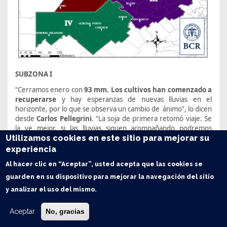
SUBZONA I
“Cerramos enero con
93 mm. Los cultivos han comenzado a
recuperarse
y hay esperanzas de nuevas lluvias en el
horizonte, por lo que se observa un cambio de ánimo”, lo dicen
desde
Carlos Pellegrini
. “La soja de primera retomó viaje. Se
la ve mejor, si las lluvias siguen acompañando podremos
Utilizamos cookies en este sitio para mejorar su
obtener
buenos rindes
. El
30% de los cuadros están en muy
buenas condiciones, el 40% buenos y hay un 30% regular
”.
experiencia
En cuanto a la de segunda el 60% está muy buena y el 40%
Al hacer clic en “Aceptar”, usted acepta que las cookies se
buena, pero hay un
20% de estos cuadros que se
resembraron muy tarde en la segunda quincena de enero
.
guarden en su dispositivo para mejorar la navegación del sitio
Por otro lado, el estado del
maíz temprano es irreversible
,
y analizar el uso del mismo.
las lluvias llegaron tarde y en el 30% de los casos se esperan
40
qq/ha y el 70% restante se picará o fue picado ya
. En tanto
Aceptar
No, gracias
los maíces de segunda y tardíos están en perfecto desarrollo
pero casi toda la producción será destinada a
forraje o grano