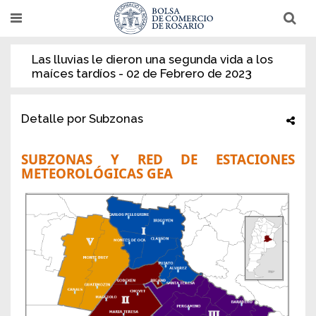
Pasar
T
T
al
o
o
g
g
contenido
g
g
Las lluvias le dieron una segunda vida a los
l
l
principal
e
e
maíces tardíos - 02 de Febrero de 2023
n
n
a
a
v
v
i
i
Detalle por Subzonas
g
g
a
a
t
t
i
i
SUBZONAS Y RED DE ESTACIONES
o
o
METEOROLÓGICAS GEA
n
n