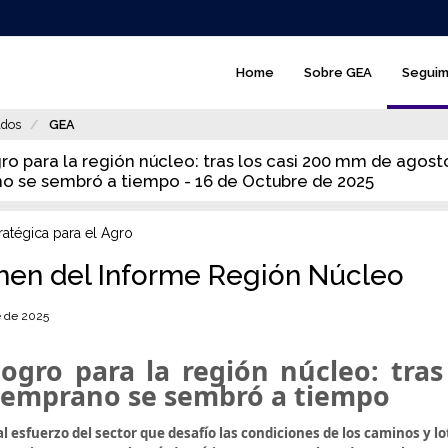
GEA
Home
Sobre GEA
Seguim
-
main
dos
GEA
menú
ro para la región núcleo: tras los casi 200 mm de agosto
o se sembró a tiempo - 16 de Octubre de 2025
ratégica para el Agro
en del Informe Región Núcleo
e de 2025
logro para la región núcleo: tras
temprano se sembró a tiempo
al esfuerzo del sector que desafío las condiciones de los caminos y lot