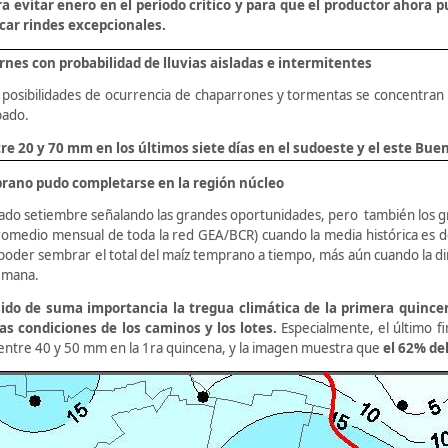
a evitar enero en el período crítico y para que el productor ahora pu
acar rindes excepcionales.
rnes con probabilidad de lluvias aisladas e intermitentes
posibilidades de ocurrencia de chaparrones y tormentas se concentran 
bado.
re 20 y 70 mm en los últimos siete días en el sudoeste y el este Bue
prano pudo completarse en la región núcleo
do setiembre señalando las grandes oportunidades, pero también los gran
medio mensual de toda la red GEA/BCR) cuando la media histórica es
poder sembrar el total del maíz temprano a tiempo, más aún cuando la di
semana.
sido de suma importancia la tregua climática de la primera quince
as condiciones de los caminos y los lotes.
Especialmente, el último f
 entre 40 y 50 mm en la 1ra quincena, y la imagen muestra que
el 62% de