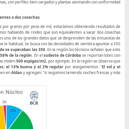
nas, con perfiles bien cargados y plantas asomando con uniformidad
alentes a dos cosechas
os por granos por peso de mil, estaríamos obteniendo resultados de
amos hablando de rindes que son equivalentes a sacar dos cosechas
 es uno de los grandes datos que se desprenden de las encuestas de
e lo habitual. Se busca con las densidades de siembra apuntar a 350
do se superaban las 350
. En la región los técnicos señalan que este
 58% de la región
. En el
sudeste de Córdoba
se reportan lotes con
ldao miden
500 espigas/m2
, por ejemplo. En la región se observa que
es
;
el 13% buena y el 2% regular
por anegamientos.
“
El sol y el
icen en
Aldao
y agregan: “si seguimos teniendo noches frescas y más