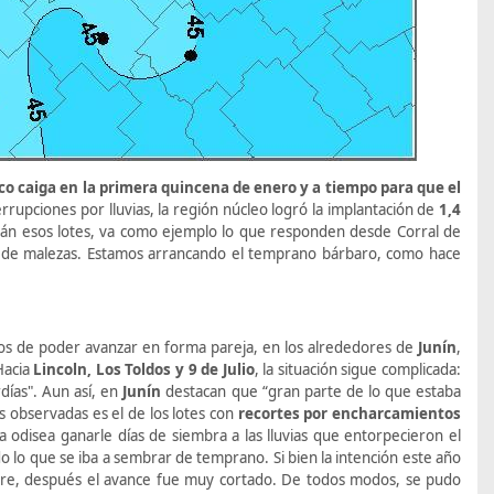
ico caiga en la primera quincena de enero y a tiempo para que el
rrupciones por lluvias, la región núcleo logró la implantación de
1,4
stán esos lotes, va como ejemplo lo que responden desde Corral de
s de malezas. Estamos arrancando el temprano bárbaro, como hace
jos de poder avanzar en forma pareja, en los alrededores de
Junín
,
Hacia
Lincoln, Los Toldos y 9 de Julio
, la situación sigue complicada:
días". Aun así, en
Junín
destacan que “gran parte de lo que estaba
s observadas es el de los lotes con
recortes por encharcamientos
odisea ganarle días de siembra a las lluvias que entorpecieron el
 lo que se iba a sembrar de temprano. Si bien la intención este año
bre, después el avance fue muy cortado. De todos modos, se pudo