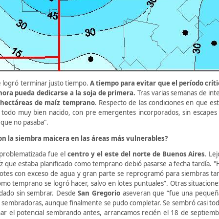
e logró terminar justo tiempo.
A tiempo para evitar que el período crít
hora pueda dedicarse a la soja de primera.
Tras varias semanas de inte
 hectáreas de maíz temprano
. Respecto de las condiciones en que e
á todo muy bien nacido, con pre emergentes incorporados, sin escape
que no pasaba".
on la siembra maicera en las áreas más vulnerables?
problematizada fue el
centro y el este del norte de Buenos Aires
. Le
íz que estaba planificado como temprano debió pasarse a fecha tardía. "
otes con exceso de agua y gran parte se reprogramó para siembras tar
omo temprano se logró hacer, salvo en lotes puntuales”. Otras situacione
dado sin sembrar. Desde
San Gregorio
aseveran que “fue una pequeña 
s sembradoras, aunque finalmente se pudo completar. Se sembró casi todo
ar el potencial sembrando antes, arrancamos recién el 18 de septiem