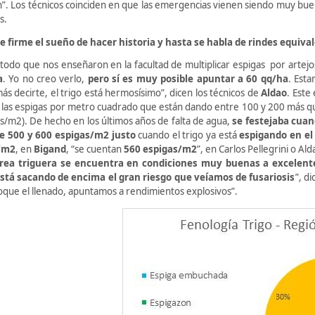
n”. Los técnicos coinciden en que las emergencias vienen siendo muy bue
s.
ue firme el sueño de hacer historia y hasta se habla de rindes equiv
todo que nos enseñaron en la facultad de multiplicar espigas por artej
a
. Yo no creo verlo,
pero sí es muy posible apuntar a 60 qq/ha
. Est
ás decirte, el trigo está hermosísimo”, dicen los técnicos de
Aldao
. Este
 las espigas por metro cuadrado que están dando entre 100 y 200
más qu
s/m2). De hecho en los últimos años de falta de agua,
se festejaba cuan
e 500 y 600 espigas/m2 justo
cuando el trigo ya está
espigando en el
/m2
, en
Bigand
, “se cuentan
560 espigas/m2
”, en Carlos Pellegrini o A
rea triguera se encuentra en condiciones muy buenas a excelent
stá sacando de encima el gran riesgo que veíamos de fusariosis
”, d
oque el llenado, apuntamos a rendimientos explosivos”.