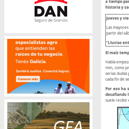
a tiempo par
historia y s
Jueves y vie
Las mayores 
partir del sá
“Lluvias ent
El maíz tem
Había empeza
mm, como pro
serias dudas 
cada fin de 
Por eso ha 
desafiando l
suele recibir