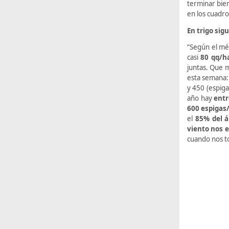
terminar bie
en los cuadro
En trigo sig
“Según el mé
casi
80 qq/h
juntas. Que m
esta semana:
y 450 (espiga
año hay
entr
600 espigas
el
85% del á
viento nos e
cuando nos t