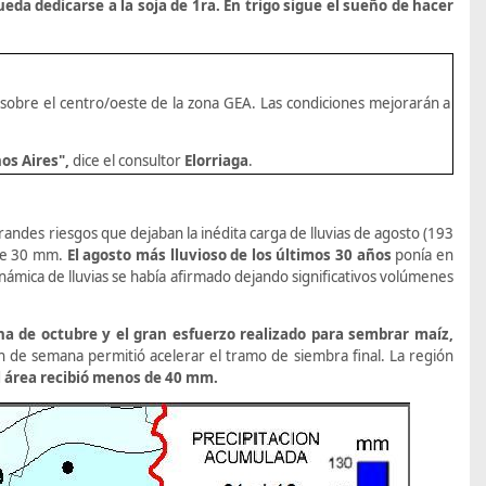
eda dedicarse a la soja de 1ra. En trigo sigue el sueño de hacer
sobre el centro/oeste de la zona GEA. Las condiciones mejorarán a
nos Aires",
dice
el
consultor
Elorriaga
.
des riesgos que dejaban la inédita carga de lluvias de agosto (193
 de 30 mm.
El agosto más lluvioso de los últimos 30 años
ponía en
námica de lluvias se había afirmado dejando significativos volúmenes
na de octubre y el gran esfuerzo realizado para sembrar maíz,
in de semana permitió acelerar el tramo de siembra final. La región
l área recibió menos de 40 mm.