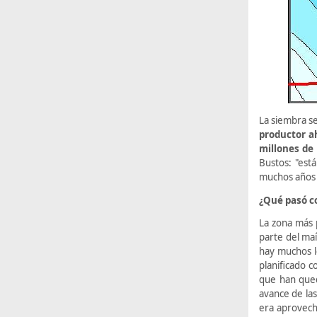
La siembra s
productor a
millones de
Bustos: "est
muchos años 
¿Qué pasó c
La zona más 
parte del ma
hay muchos l
planificado c
que han que
avance de la
era aprovech