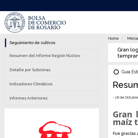
Pasar
al
contenido
principal
Home
Merca
Seguimiento de cultivos
Gran log
tempran
Resumen del Informe Región Núcleo
Detalle por Subzonas
Guía Est
Resum
Indicadores Climáticos
- 16 de Octubr
Informes Anteriores
Gran 
maíz 
Fue gracias 