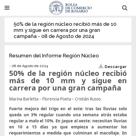
Pasar
T
T
al
o
o
g
g
contenido
g
g
50% de la región núcleo recibió más de 10
l
l
principal
mm y sigue en carrera por una gran
e
e
n
n
campaña - 08 de Agosto de 2024
a
a
v
v
i
i
g
g
Resumen del Informe Región Núcleo
a
a
t
t
- 08 de Agosto de 2024
i
i
Descargar
50% de la región núcleo recibió
o
o
n
n
más de 10 mm y sigue en
carrera por una gran campaña
Marina Barletta – Florencia Poeta – Cristián Russo
Fuerte mejora del trigo en el este: tras las lluvias solo
queda un 3% regular cuando una semana atrás estaba
regular a malo el 10%. En jaque al oeste: necesitan lluvias
en 10 a 15 días ya que empieza a aumentar los
requerimientos a medida que culminan el macollaje. En