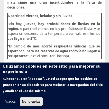
maíz sigue una gran incertidumbre y la falta de
decisiones.
A partir del viernes, heladas y sin lluvias
Solo hoy,
jueves, hay probabilidades de lluvias en la
región.
A partir del viernes no hay pronósticos de lluvias y se
espera un descenso de la temperatura con valores mínimos
que llegaran a
-2°C
.
“El cambio de mes aportó respuestas hídricas que se
esperaban, pero las reservas de agua todavía no llegan a
recuperarse
”,
dice el consultor Elorriaga.
Utilizamos cookies en este sitio para mejorar su
experiencia
Para una mitad sí, para la otra no: el este recibió más de 10
mm
Al hacer clic en “Aceptar”, usted acepta que las cookies se
Rojas, Chacabuco y Pergamino terminaron la 1ra semana de
guarden en su dispositivo para mejorar la navegación del sitio
agosto con 34, 32 y 31mm, respectivamente. El NE
y analizar el uso del mismo.
bonaerense fue la zona más beneficiada por
estas lluvias que
fueron una “yapa” para la región:
superaron en cobertura y
Aceptar
No, gracias
acumulados a los pronósticos más optimistas. En el SE
santafesino los acumulados estuvieron entre los
10 y 20 mm
.