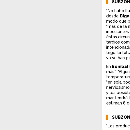
SUBZONA
“No hubo ll
desde
Biga
modo que pu
“más de la m
inoculantes
éstas circu
tardíos com
intencionad
trigo, la fa
ya se han p
En
Bombal
más”. “Algu
temperatura
“en soja po
nerviosismo.
y los posib
mantendrá la
estiman 8 q
SUBZONA
“Los produc