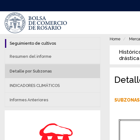
Pasar
al
contenido
principal
Home
Merca
Seguimiento de cultivos
Históric
Resumen del informe
drástica
Detalle por Subzonas
Detal
INDICADORES CLIMÁTICOS
Informes Anteriores
SUBZONAS 