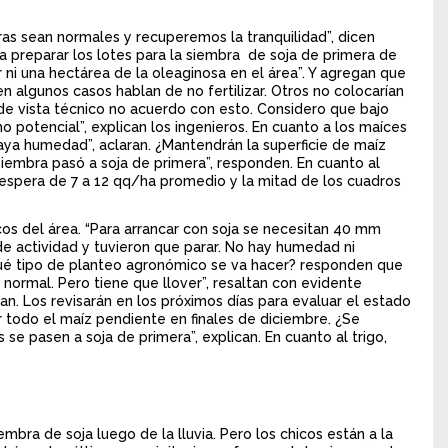
as sean normales y recuperemos la tranquilidad”, dicen
ra preparar los lotes para la siembra de soja de primera de
ni una hectárea de la oleaginosa en el área”. Y agregan que
en algunos casos hablan de no fertilizar. Otros no colocarían
 de vista técnico no acuerdo con esto. Considero que bajo
 potencial”, explican los ingenieros. En cuanto a los maíces
aya humedad”, aclaran. ¿Mantendrán la superficie de maíz
siembra pasó a soja de primera”, responden. En cuanto al
se espera de 7 a 12 qq/ha promedio y la mitad de los cuadros
icos del área. “Para arrancar con soja se necesitan 40 mm
e actividad y tuvieron que parar. No hay humedad ni
¿qué tipo de planteo agronómico se va hacer? responden que
normal. Pero tiene que llover”, resaltan con evidente
an. Los revisarán en los próximos días para evaluar el estado
 todo el maíz pendiente en finales de diciembre. ¿Se
e pasen a soja de primera”, explican. En cuanto al trigo,
embra de soja luego de la lluvia. Pero los chicos están a la