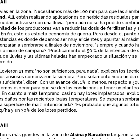
 II
uvias en la zona. Necesitamos más de 100 mm para que las siembr
nd.
Allí, están realizando aplicaciones de herbicidas residuales pa
edan activarse con una lluvia, “pero aún no se ha podido sembrar 
itad de los productores van a reducir las dosis de fertilizantes y 
. En fin, esto es estricta economía de guerra. Pero desde el punto
nstancias es donde debemos ser muy eficientes y apuntar al máximo
enzarán a sembrarse a finales de noviembre, “siempre y cuando h
a a inicio de campaña? “Prácticamente el 50 % de la intención de 
lta de lluvias y las ultimas heladas han empeorado la situación y 
erdido.
llovieron 21 mm: “no son suficientes, para nada”, explican los técn
nos ansiosos comenzaron la siembra. Pero solamente hubo un día d
 suficiente”, dicen. Con un avance del 1%, o menos, respecto a 
demos esperar para que se den las condiciones y tener un planteo 
 En cuanto a maíz temprano, casi no hay lotes implantados, explic
les daños por las recientes bajas temperaturas. Se espera sembrar
 superficie de maíz intencionada? “Es probable que algunos lotes s
q/ha y un 30% de los lotes perdidos.
 III
tores más grandes en la zona de
Alsina y Baradero
largaron la si