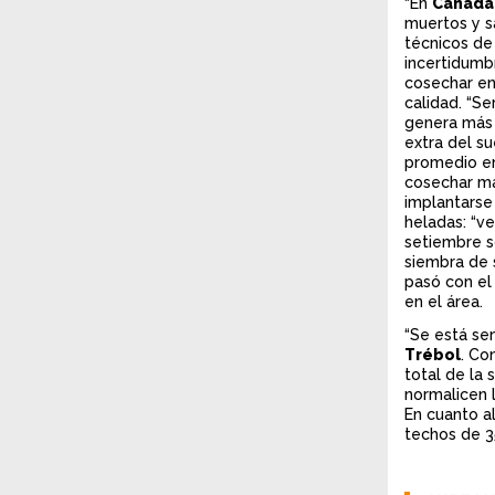
“En
Cañada
muertos y s
técnicos de
incertidumb
cosechar en
calidad. “S
genera más 
extra del s
promedio en
cosechar más
implantarse
heladas: “v
setiembre s
siembra de 
pasó con el
en el área.
“Se está se
Trébol
. Co
total de la
normalicen 
En cuanto a
techos de 35