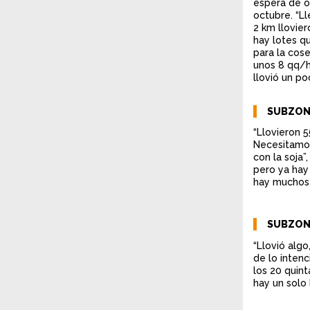
espera de o
octubre. “
2 km llovie
hay lotes qu
para la cos
unos 8 qq/h
llovió un p
SUBZONA
“Llovieron 
Necesitamos
con la soja
pero ya hay
hay muchos 
SUBZON
“Llovió alg
de lo intenc
los 20 quin
hay un solo