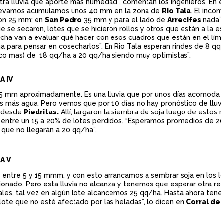
tra lluvia que aporte más humedad”, comentan los ingenieros. En e
Llevamos acumulamos unos 40 mm en la zona de
Rio Tala
. El inc
ron 25 mm; en
San Pedro
35 mm y para el lado de
Arrecifes
nada”
e se secaron, lotes que se hicieron rollos y otros que están a la
echa van a evaluar qué hacer con esos cuadros que están en el lím
a para pensar en cosecharlos”. En Rio Tala esperan rindes de 8 qq
oco mas) de 18 qq/ha a 20 qq/ha siendo muy optimistas”.
 IV
55 mm aproximadamente. Es una lluvia que por unos días acomoda 
 más agua. Pero vemos que por 10 días no hay pronóstico de lluv
”, desde
Piedritas.
Allí, largaron la siembra de soja luego de estos
 entre un 15 a 20% de lotes perdidos. “Esperamos promedios de 2
que no llegarán a 20 qq/ha”.
A V
o, entre 5 y 15 mmm, y con esto arrancamos a sembrar soja en los 
ionado. Pero esta lluvia no alcanza y tenemos que esperar otra re
tales, tal vez en algún lote alcancemos 25 qq/ha. Hasta ahora te
 lote que no esté afectado por las heladas”, lo dicen en
Corral de