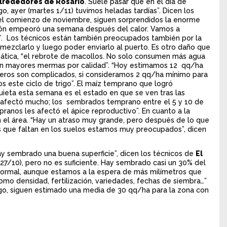
 alrededores de Rosario
. Suele pasar que en el día de
, ayer (martes 1/11) tuvimos heladas tardías”. Dicen los
 el comienzo de noviembre, siguen sorprendidos la enorme
uación empeoró una semana después del calor. Vamos a
”. Los técnicos están también preocupados también por la
mezclarlo y luego poder enviarlo al puerto. Es otro daño que
ática, “el rebrote de macollos. No solo consumen más agua
rán mayores mermas por calidad”. “Hoy estimamos 12 qq/ha
meros son complicados, si consideramos 2 qq/ha mínimo para
os este ciclo de trigo”. El maíz temprano que logró
uieta esta semana es el estado en que se ven tras las
s afectó mucho; los sembrados temprano entre el 5 y 10 de
ranos les afectó el ápice reproductivo”. En cuanto a la
 el área. “Hay un atraso muy grande, pero después de lo que
os que faltan en los suelos estamos muy preocupados”, dicen
ay sembrado una buena superficie”, dicen los técnicos de
El
7/10), pero no es suficiente. Hay sembrado casi un 30% del
a normal, aunque estamos a la espera de más milímetros que
omo densidad, fertilización, variedades, fechas de siembra…”
rigo, siguen estimado una media de 30 qq/ha para la zona con