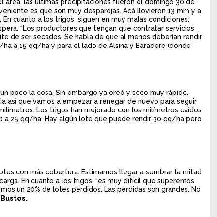
l área, las últimas precipitaciones fueron el domingo 30 de
onveniente es que son muy desparejas. Acá llovieron 13 mm y a
. En cuanto a los trigos siguen en muy malas condiciones:
 espera. “Los productores que tengan que contratar servicios
ite de ser secados. Se habla de que al menos deberían rendir
/ha a 15 qq/ha y para el lado de Alsina y Baradero (dónde
un poco la cosa. Sin embargo ya oreó y secó muy rápido.
ia así que vamos a empezar a renegar de nuevo para seguir
 milímetros. Los trigos han mejorado con los milímetros caídos
0 a 25 qq/ha. Hay algún lote que puede rendir 30 qq/ha pero
lotes con más cobertura. Estimamos llegar a sembrar la mitad
carga. En cuanto a los trigos, “es muy difícil que superemos
nemos un 20% de lotes perdidos. Las pérdidas son grandes. No
 Bustos.