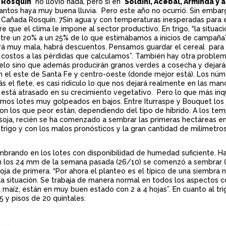
 Rosquín
no llovió nada, pero sí en
Soldini, Acebal, Arminda y
antos haya muy buena lluvia. Pero este año no ocurrió. Sin embargo
 Cañada Rosquín. 7Sin agua y con temperaturas inesperadas para
re que el clima le impone al sector productivo. En trigo, “la sit
tre un 20% a un 25% de lo que estimábamos a inicios de campaña
erá muy mala, habrá descuentos. Pensamos guardar el cereal para 
costos a las pérdidas que calculamos”. También hay otra problem
uelo sino que además producirán granos verdes a cosecha y deja
 el este de Santa Fe y centro-oeste (donde mejor está). Los nú
 el flete, es casi ridículo lo que nos dejará realmente en las man
 está atrasado en su crecimiento vegetativo. Pero lo que más inq
emos lotes muy golpeados en bajos. Entre Iturraspe y Bouquet lo
on los que peor están, dependiendo del tipo de híbrido. A los temp
soja, recién se ha comenzado a sembrar las primeras hectáreas en
 trigo y con los malos pronósticos y la gran cantidad de milímetr
mbrando en los lotes con disponibilidad de humedad suficiente. H
n los 24 mm de la semana pasada (26/10) se comenzó a sembrar (2
 soja de primera. “Por ahora el planteo es el típico de una siembr
la situación. Se trabaja de manera normal en todos los aspectos c
l maíz, están en muy buen estado con 2 a 4 hojas”. En cuanto al t
 y pisos de 20 quintales.