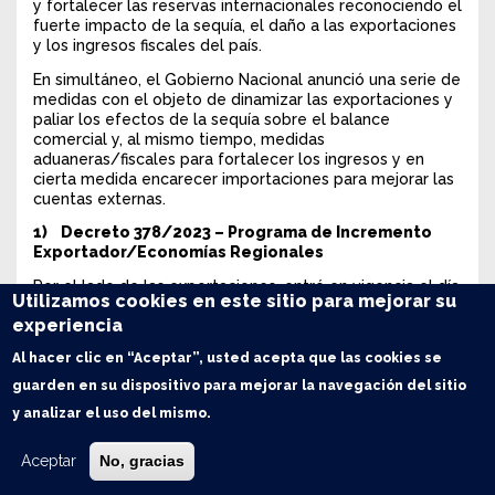
y fortalecer las reservas internacionales reconociendo el
fuerte impacto de la sequía, el daño a las exportaciones
y los ingresos fiscales del país.
En simultáneo, el Gobierno Nacional anunció una serie de
medidas con el objeto de dinamizar las exportaciones y
paliar los efectos de la sequía sobre el balance
comercial y, al mismo tiempo, medidas
aduaneras/fiscales para fortalecer los ingresos y en
cierta medida encarecer importaciones para mejorar las
cuentas externas.
1) Decreto 378/2023 – Programa de Incremento
Exportador/Economías Regionales
Por el lado de las exportaciones, entró en vigencia el día
Utilizamos cookies en este sitio para mejorar su
de hoy el Decreto 378/2023 que establece una cuarta
experiencia
versión del Programa de Incremento Exportador para
Economías Regionales. Entre los principales aspectos de
Al hacer clic en “Aceptar”, usted acepta que las cookies se
dicha medida se contemplan los siguientes puntos:
guarden en su dispositivo para mejorar la navegación del sitio
- Se establece un contravalor extraordinario y transitorio
y analizar el uso del mismo.
de $340 por dólar para la liquidación de divisas de
exportaciones de ciertos productos de Economías
Regionales hasta el 31 de agosto.
Aceptar
No, gracias
- Productos de Economías Regionales alcanzados: