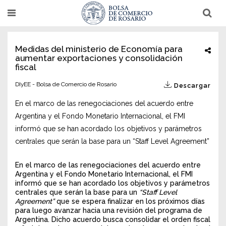
Pasar
T
T
al
o
o
g
g
contenido
g
g
l
l
principal
Medidas del ministerio de Economía para
e
e
aumentar exportaciones y consolidación
n
n
a
a
fiscal
v
v
i
i
DIyEE - Bolsa de Comercio de Rosario
Descargar
g
g
a
a
t
t
En el marco de las renegociaciones del acuerdo entre
i
i
Argentina y el Fondo Monetario Internacional, el FMI
o
o
n
n
informó que se han acordado los objetivos y parámetros
centrales que serán la base para un “Staff Level Agreement”
En el marco de las renegociaciones del acuerdo entre
Argentina y el Fondo Monetario Internacional, el FMI
informó que se han acordado los objetivos y parámetros
centrales que serán la base para un
“Staff Level
Agreement”
que se espera finalizar en los próximos días
para luego avanzar hacia una revisión del programa de
Argentina. Dicho acuerdo busca consolidar el orden fiscal