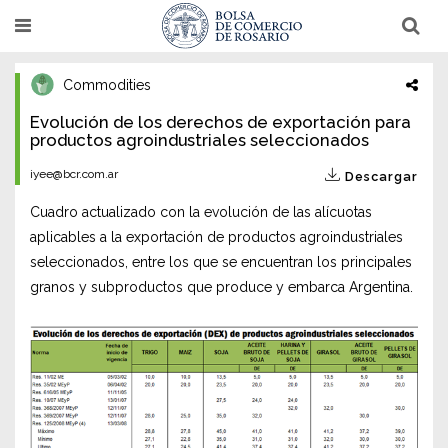
Pasar
T
T
al
o
o
g
g
contenido
g
g
l
l
Commodities
principal
e
e
n
n
Evolución de los derechos de exportación para
a
a
productos agroindustriales seleccionados
v
v
i
i
g
g
iyee@bcr.com.ar
Descargar
a
a
t
t
Cuadro actualizado con la evolución de las alícuotas
i
i
o
o
aplicables a la exportación de productos agroindustriales
n
n
seleccionados, entre los que se encuentran los principales
granos y subproductos que produce y embarca Argentina.