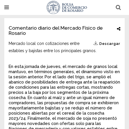
Pasar
T
T
al
o
o
g
g
contenido
g
g
l
l
principal
Comentario diario del Mercado Físico de
e
e
Rosario
n
n
a
a
v
v
Mercado local con cotizaciones entre
Descargar
i
i
g
g
estables y bajistas entre los principales granos.
a
a
t
t
i
i
En esta jornada de jueves, el mercado de granos local
o
o
mantuvo, en términos generales, el dinamismo visto en
n
n
la sesión anterior. Por el lado del trigo, se amplió el
abanico de posibilidades de entrega ante la reaparición
de condiciones para las entregas cortas, mostrando
precios a la baja por los segmentos de la próxima
cosecha. En cuanto al maíz y ante un igual número de
compradores, las propuestas de compra se exhibieron
mayoritariamente bajistas y se redujo el número de
posiciones abiertas por el cereal de la cosecha
2023/24. Finalmente, el mercado de soja no presentó
mayores novedades con ofertas solo para las
fijaciones de mercadería y con valores estables entre