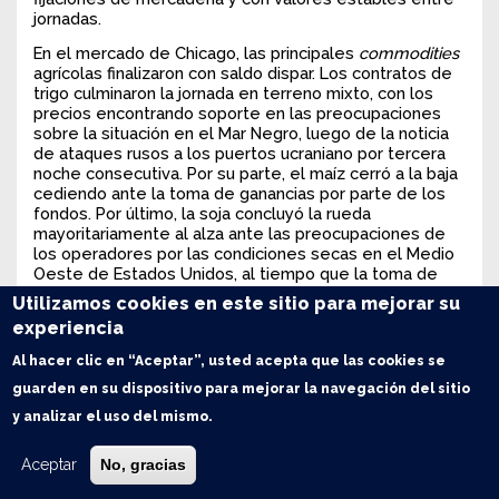
jornadas.
En el mercado de Chicago, las principales
commodities
agrícolas finalizaron con saldo dispar.
Los contratos de
trigo culminaron la jornada en terreno mixto, con los
precios encontrando soporte en las preocupaciones
sobre la situación en el Mar Negro, luego de la noticia
de ataques rusos a los puertos ucraniano por tercera
noche consecutiva. Por su parte, el maíz cerró a la baja
cediendo ante la toma de ganancias por parte de los
fondos. Por último, la soja concluyó la rueda
mayoritariamente al alza ante las preocupaciones de
los operadores por las condiciones secas en el Medio
Oeste de Estados Unidos, al tiempo que la toma de
ganancias ejerció presión bajista sobre algunos
Utilizamos cookies en este sitio para mejorar su
contratos.
experiencia
El tipo de cambio del Banco Nación fue 268,3000 /
Al hacer clic en “Aceptar”, usted acepta que las cookies se
268,7000; + 0,28% respecto al cierre anterior.
guarden en su dispositivo para mejorar la navegación del sitio
El tipo de cambio de referencia del BCRA
Comunicación A3500 cerró en 268,7750; + 0,21%
y analizar el uso del mismo.
respecto al día previo.
Aceptar
El volumen de negocios de ROFEX en futuros y
No, gracias
opciones de dólar fue de 1.357.789 contratos, mientras