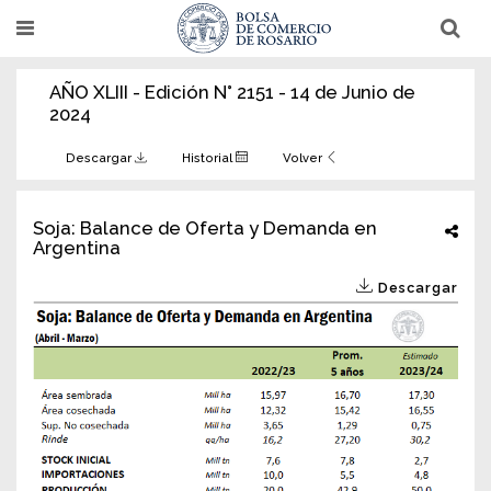
Pasar
T
T
al
o
o
g
g
contenido
g
g
AÑO XLIII - Edición N° 2151 - 14 de Junio de
l
l
principal
e
e
2024
n
n
a
a
v
v
Descargar
Historial
Volver
i
i
g
g
a
a
t
t
Soja: Balance de Oferta y Demanda en
i
i
Argentina
o
o
n
n
Descargar