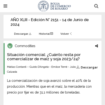
Pasar
T
T
al
o
o
g
g
contenido
g
g
AÑO XLIII - Edición N° 2151 - 14 de Junio de
l
l
principal
e
e
2024
n
n
a
a
v
v
Descargar
Historial
Volver
i
i
g
g
a
a
Commodities
t
t
i
i
Situación comercial: ¿Cuánto resta por
o
o
n
comercializar de maíz y soja 2023/24?
n
Matías Contardi – Guido D’Angelo - Emilce Terré - Julio
Descargar
Calzada
La comercialización de soja avanzó sobre el 40% de la
producción. Mientras que en el maíz, la mercadería con
precio por fijar es de 31,1 millones de toneladas.