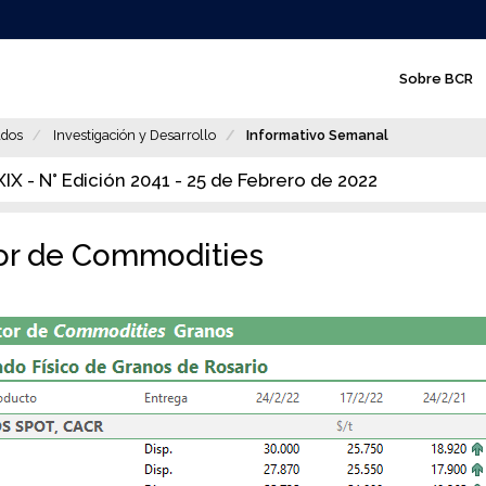
N
Sobre BCR
a
v
dos
Investigación y Desarrollo
Informativo Semanal
e
X - N° Edición 2041 - 25 de Febrero de 2022
g
a
or de Commodities
c
i
ó
n
p
r
i