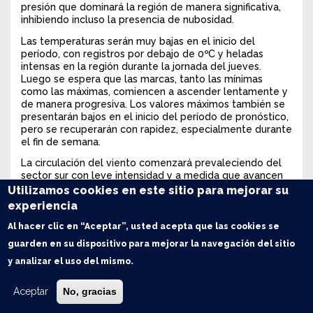
presión que dominará la región de manera significativa,
inhibiendo incluso la presencia de nubosidad.
Las temperaturas serán muy bajas en el inicio del
período, con registros por debajo de 0ºC y heladas
intensas en la región durante la jornada del jueves.
Luego se espera que las marcas, tanto las mínimas
como las máximas, comiencen a ascender lentamente y
de manera progresiva. Los valores máximos también se
presentarán bajos en el inicio del período de pronóstico,
pero se recuperarán con rapidez, especialmente durante
el fin de semana.
La circulación del viento comenzará prevaleciendo del
sector sur con leve intensidad y a medida que avancen
los días irá rotando al sector norte, potenciando el
Utilizamos cookies en este sitio para mejorar su
ascenso térmico de manera generalizada.
experiencia
La cobertura nubosa será escasa, con cielo mayormente
Al hacer clic en “Aceptar”, usted acepta que las cookies se
despejado. A partir del próximo martes, habrá un
guarden en su dispositivo para mejorar la navegación del sitio
progresivo aumento de la nubosidad sobre la región
GEA, llegando al miércoles 25 con el cielo cubierto y la
y analizar el uso del mismo.
probabilidad de algunas lluvias.
Aceptar
No, gracias
La humedad en las capas bajas de la atmósfera también
se presentará muy escasa en el inicio del período pero