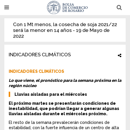
Pasar
T
T
al
o
o
g
g
contenido
g
g
Con 1 Mt menos, la cosecha de soja 2021/22
l
l
principal
e
e
será la menor en 14 años - 19 de Mayo de
n
n
2022
a
a
v
v
i
i
g
g
INDICADORES CLIMÁTICOS
a
a
t
t
i
i
o
o
INDICADORES CLIMÁTICOS
n
n
Lo que viene, el pronóstico para la semana próxima en la
región núcleo
Lluvias aisladas para el miércoles
El próximo martes se presentarán condiciones de
inestabilidad, que podrían llegar a generar algunas
lluvias aisladas durante el miércoles próximo.
El resto de la semana prevalecerán condiciones de
estabilidad, con la fuerte influencia de un centro de alta