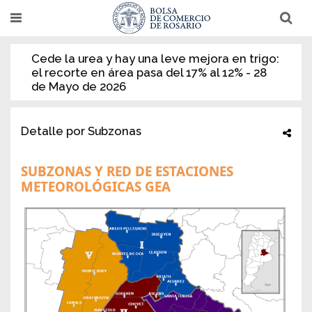
Pasar
T
T
al
o
o
g
g
contenido
g
g
Cede la urea y hay una leve mejora en trigo:
l
l
principal
e
e
el recorte en área pasa del 17% al 12% - 28
n
n
de Mayo de 2026
a
a
v
v
i
i
g
g
Detalle por Subzonas
a
a
t
t
i
i
o
o
SUBZONAS Y RED DE ESTACIONES
n
n
METEOROLÓGICAS GEA