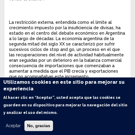
La restricción externa, entendida como el límite al
crecimiento impuesto por la insuficiencia de divisas, ha
estado en el centro del debate económico en Argentina
a lo largo de décadas. La economía argentina de la
segunda mitad del siglo XX se caracterizó por sufrir
sucesivos ciclos de stop and go, un proceso en el que
las recuperaciones del nivel de actividad habitualmente
eran seguidas por un deterioro en la balanza comercial
consecuencia de importaciones que comenzaban a
aumentar a medida que el PIB crecía y exportaciones
que no acompañaban este incremento.
Utilizamos cookies en este sitio para mejorar su
Este debate ha tomado una revitalizada trascendencia
experiencia
en los últimos tiempos. La recuperación económica que
le sigue a la crisis causada por la pandemia ha elevado la
Al hacer clic en “Aceptar”, usted acepta que las cookies se
demanda de divisas por parte de la industria para la
guarden en su dispositivo para mejorar la navegación del sitio
importación de insumos y bienes de capital. A su vez la
presión de los compromisos externos genera un desafío
y analizar el uso del mismo.
adicional a la estabilidad del balance de pagos en un
contexto de recuperación. En este marco, el gobierno
Aceptar
No, gracias
presentó a finales del último mes el Plan de Promoción
de Exportaciones 2022, que tiene como objetivo