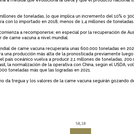
 millones de toneladas, lo que implica un incremento del 10% o 30
ara con lo importado en 2018, menos de 1,4 millones de toneladas
 comienza a recomponerse; en especial por la recuperación de Aust
r de carne vacuna a nivel mundial.
ndial de carne vacuna recuperaría unas 600.000 toneladas en 2022
era una producción más alta de la pronosticada previamente luego
el país oceánico vuelva a producir 2,1 millones de toneladas, 200
il, la normalización de la operativa con China, según el USDA, vol
0.000 toneladas más que las logradas en 2021.
 no da tregua y los valores de la carne vacuna seguirán gozando d