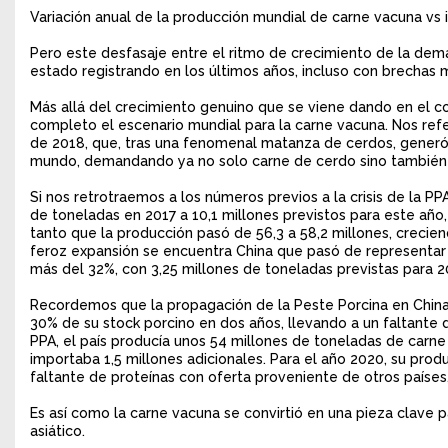
Variación anual de la producción mundial de carne vacuna vs
Pero este desfasaje entre el ritmo de crecimiento de la dema
estado registrando en los últimos años, incluso con brechas
Más allá del crecimiento genuino que se viene dando en el c
completo el escenario mundial para la carne vacuna. Nos refe
de 2018, que, tras una fenomenal matanza de cerdos, generó 
mundo, demandando ya no solo carne de cerdo sino también c
Si nos retrotraemos a los números previos a la crisis de la 
de toneladas en 2017 a 10,1 millones previstos para este año,
tanto que la producción pasó de 56,3 a 58,2 millones, creci
feroz expansión se encuentra China que pasó de representar
más del 32%, con 3,25 millones de toneladas previstas para 
Recordemos que la propagación de la Peste Porcina en China
30% de su stock porcino en dos años, llevando a un faltante 
PPA, el país producía unos 54 millones de toneladas de car
importaba 1,5 millones adicionales. Para el año 2020, su prod
faltante de proteínas con oferta proveniente de otros países,
Es así como la carne vacuna se convirtió en una pieza clave 
asiático.