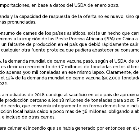
 importaciones, en base a datos del USDA de enero 2022.
nda y la capacidad de respuesta de la oferta no es nuevo, sino q
 más pronunciadas.
onsumo de carnes de los países asiáticos, existe un hecho que ca
rimos a la irrupción de las Peste Porcina Africana (PPA) en China 
un faltante de producción en el país que debió rápidamente salir 
ualquier otra fuente proteica que pudiera abastecer su consumo
PPA, la demanda mundial de carne vacuna pasó, según el USDA, de 7,
 es decir un crecimiento de 1,7 millones de toneladas en los últim
endo apenas 500 mil toneladas en ese mismo lapso. Claramente, de
 el 12% de la demanda mundial de carne vacuna (902.000 tonelada
2022.
 a mediados de 2018 condujo al sacrificio en ese país de aproxi
de producción cercano a los 18 millones de toneladas para 2020. P
ne de cerdo, que consumía íntegramente en forma doméstica e incl
ucción local había caído a poco más de 36 millones, obligando a a
 e incluso de otras carnes.
para calmar el incendio que se había generado por entonces en el