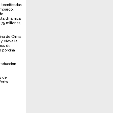
 tecnificadas
embargo,
de
sta dinámica
,75 millones,
ina de China.
y eleva la
ones de
e porcina
producción
s de
ferta