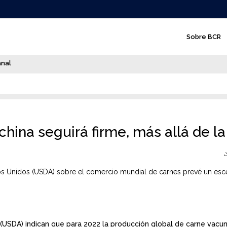
N
Sobre BCR
a
v
anal
e
g
a
c
ina seguirá firme, más allá de l
i
ó
dos Unidos (USDA) sobre el comercio mundial de carnes prevé un esce
n
p
r
i
(USDA) indican que para 2022 la producción global de carne vacun