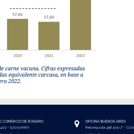
E COMERCIO DE ROSARIO
OFICINA BUENOS AIRES
 1402 - S2000AWV
Reconquista 458 piso 7° - C1