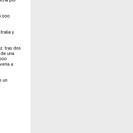
0.000
.
ralia y
, tras dos
 de una
.000
vería a
e un