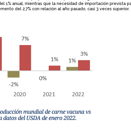
 del 1% anual, mientras que la necesidad de importación prevista p
n
emento del 2,7% con relación al año pasado, casi 3 veces superior.
c
i
p
a
l