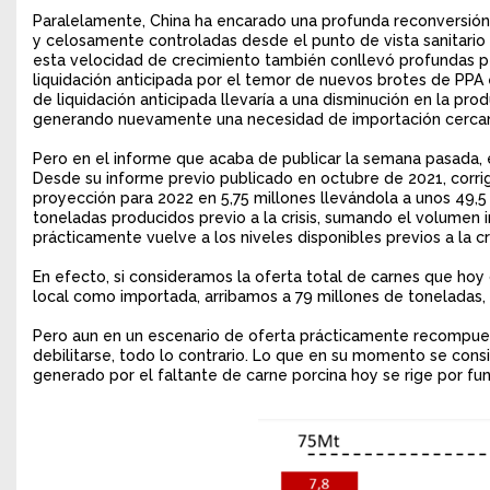
Paralelamente, China ha encarado una profunda reconversión 
y celosamente controladas desde el punto de vista sanitario
esta velocidad de crecimiento también conllevó profundas p
liquidación anticipada por el temor de nuevos brotes de PPA
de liquidación anticipada llevaría a una disminución en la pr
generando nuevamente una necesidad de importación cercana
Pero en el informe que acaba de publicar la semana pasada, 
Desde su informe previo publicado en octubre de 2021, corrig
proyección para 2022 en 5,75 millones llevándola a unos 49,5 
toneladas producidos previo a la crisis, sumando el volumen i
prácticamente vuelve a los niveles disponibles previos a la cr
En efecto, si consideramos la oferta total de carnes que hoy
local como importada, arribamos a 79 millones de toneladas,
Pero aun en un escenario de oferta prácticamente recompues
debilitarse, todo lo contrario. Lo que en su momento se con
generado por el faltante de carne porcina hoy se rige por f