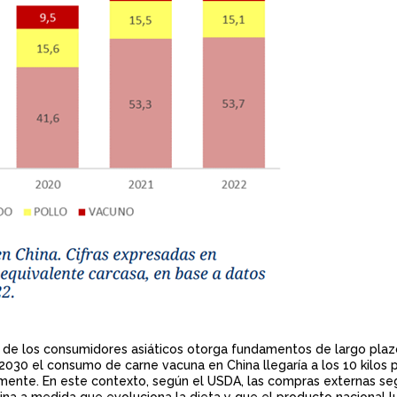
a de los consumidores asiáticos otorga fundamentos de largo pla
030 el consumo de carne vacuna en China llegaría a los 10 kilos 
lmente. En este contexto, según el USDA, las compras externas seg
a a medida que evoluciona la dieta y que el producto nacional l