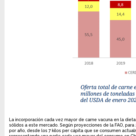
La incorporación cada vez mayor de carne vacuna en la diet
sólidos a este mercado. Según proyecciones de la FAO, para 2
por año, desde los 7 kilos per cápita que se consumen actua
representando una parte cada vez mayor del consumo en Chin