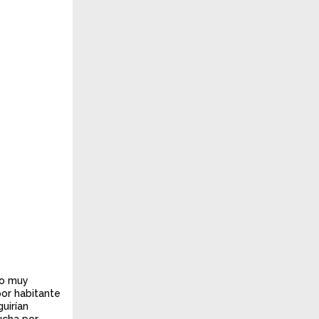
zo muy
por habitante
uirían
ucha por