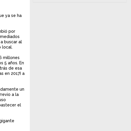
ue ya se ha
mbió por
a mediados
a buscar al
 local.
6 millones
os 5 años. En
trás de esa
s en 2017) a
madamente un
revio a la
uso
bastecer el
 gigante