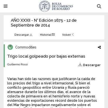
Pasar
T
T
al
o
o
g
g
contenido
g
g
AÑO XXXII - N° Edición 1675 - 12 de
l
l
principal
e
e
Septiembre de 2014
n
n
a
a
v
v
Descargar
Historial
Volver
i
i
g
g
a
a
Commodities
t
t
i
i
Trigo local golpeado por bajas externas
o
o
n
n
Guillermo Rossi
Descargar
Varias han sido las razones que justificaron la caída de
los precios del trigo a nivel internacional. Si bien el
conflicto geopolítico entre Ucrania y Rusia pareció
atenuarse durante los últimos días, el avance de la
colecta de primavera en el hemisferio norte y nuevas
evidencias de exportaciones récord desde los puertos
del Mar Negro impactaron negativamente sobre el