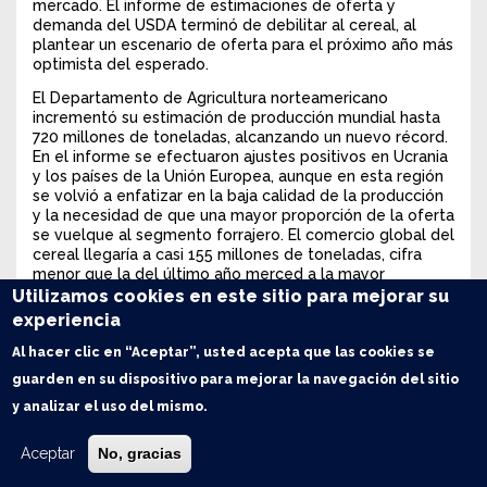
mercado. El informe de estimaciones de oferta y
demanda del USDA terminó de debilitar al cereal, al
plantear un escenario de oferta para el próximo año más
optimista del esperado.
El Departamento de Agricultura norteamericano
incrementó su estimación de producción mundial hasta
720 millones de toneladas, alcanzando un nuevo récord.
En el informe se efectuaron ajustes positivos en Ucrania
y los países de la Unión Europea, aunque en esta región
se volvió a enfatizar en la baja calidad de la producción
y la necesidad de que una mayor proporción de la oferta
se vuelque al segmento forrajero. El comercio global del
cereal llegaría a casi 155 millones de toneladas, cifra
menor que la del último año merced a la mayor
producción de países tradicionalmente importadores.
Utilizamos cookies en este sitio para mejorar su
experiencia
Para la hoja de balance de Estados Unidos lo más
significativo fue la reducción en el volumen de
Al hacer clic en “Aceptar”, usted acepta que las cookies se
exportaciones proyectado por el ciclo 2014/15, como
guarden en su dispositivo para mejorar la navegación del sitio
consecuencia de la mayor oferta global que debilita la
competitividad del cereal norteamericano. A esta
y analizar el uso del mismo.
situación se le agregan las mayores importaciones que
harían los molinos del norte desde Canadá, país donde
Aceptar
No, gracias
los stocks son muy elevados después de la cosecha
récord del año pasado. De este modo, con mayores