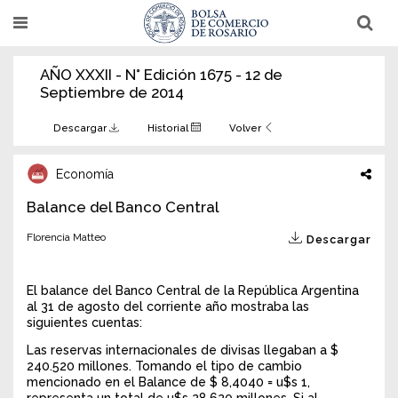
Pasar
T
T
al
o
o
g
g
contenido
g
g
AÑO XXXII - N° Edición 1675 - 12 de
l
l
principal
e
e
Septiembre de 2014
n
n
a
a
v
v
Descargar
Historial
Volver
i
i
g
g
a
a
Economía
t
t
i
i
Balance del Banco Central
o
o
n
n
Florencia Matteo
Descargar
El balance del Banco Central de la República Argentina
al 31 de agosto del corriente año mostraba las
siguientes cuentas:
Las reservas internacionales de divisas llegaban a $
240.520 millones. Tomando el tipo de cambio
mencionado en el Balance de $ 8,4040 = u$s 1,
representa un total de u$s 28.620 millones. Si al