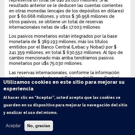
resultado anterior se le deducen las cuentas corrientes
en otras monedas (encajes de los depósitos en dólares)
por $ 60.668 millones, y otros $ 36.958 millones de
otros pasivos, se obtiene un total de reservas
internacionales netas de u$s 17.003 millones.
Los pasivos monetarios están integrados por la base
monetaria de $ 389.193 millones, más los títulos
emitidos por el Banco Central (Lebac y Nobac) por $
241.359 millones, en total $ 630.552 millones. Al tipo de
cambio mencionado más arriba tendríamos pasivos
monetarios por u$s 75.030 millones.
Las reservas internacionales, conforme la información
contable presentada en el Balance del Banco Central,
Utilizamos cookies en este sitio para mejorar su
ascienden entonces a un 38,1% de los pasivos
experiencia
monetarios, en tanto que las reservas internacionales
netas cubren un 22,7% de los mismos.
Al hacer clic en “Aceptar”, usted acepta que las cookies se
Por otro lado, la deuda del gobierno nacional con el
guarden en su dispositivo para mejorar la navegación del sitio
Banco Central asciende actualmente a:
y analizar el uso del mismo.
Títulos públicos por $ 379.636 millones
Aceptar
No, gracias
Más Adelantos transitorios al gobierno nacional por $
217.900 millones