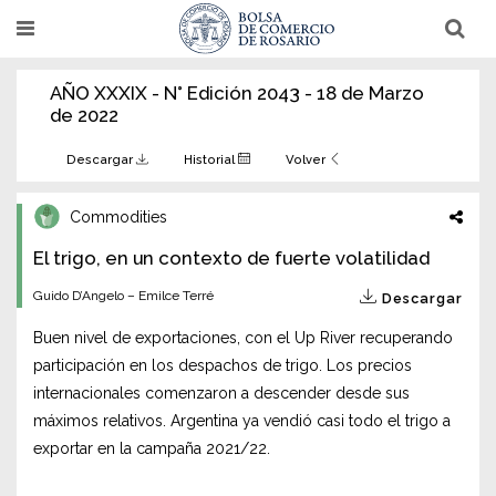
Pasar
T
T
al
o
o
g
g
contenido
g
g
AÑO XXXIX - N° Edición 2043 - 18 de Marzo
l
l
principal
e
e
de 2022
n
n
a
a
v
v
Descargar
Historial
Volver
i
i
g
g
a
a
Commodities
t
t
i
i
El trigo, en un contexto de fuerte volatilidad
o
o
n
n
Guido D’Angelo – Emilce Terré
Descargar
Buen nivel de exportaciones, con el Up River recuperando
participación en los despachos de trigo. Los precios
internacionales comenzaron a descender desde sus
máximos relativos. Argentina ya vendió casi todo el trigo a
exportar en la campaña 2021/22.