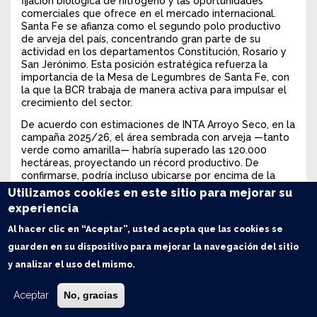
fijación biológica de nitrógeno y las oportunidades
comerciales que ofrece en el mercado internacional.
Santa Fe se afianza como el segundo polo productivo
de arveja del país, concentrando gran parte de su
actividad en los departamentos Constitución, Rosario y
San Jerónimo. Esta posición estratégica refuerza la
importancia de la Mesa de Legumbres de Santa Fe, con
la que la BCR trabaja de manera activa para impulsar el
crecimiento del sector.
De acuerdo con estimaciones de INTA Arroyo Seco, en la
campaña 2025/26, el área sembrada con arveja —tanto
verde como amarilla— habría superado las 120.000
hectáreas, proyectando un récord productivo. De
confirmarse, podría incluso ubicarse por encima de la
destacada campaña 2021/22 que rozó las 300.000
Utilizamos cookies en este sitio para mejorar su
toneladas. No obstante, el cultivo transita su etapa
experiencia
crítica de floración y formación de grano, y lo que ocurra
con las lluvias y temperaturas de octubre será
Al hacer clic en “Aceptar”, usted acepta que las cookies se
determinante para el resultado final.
guarden en su dispositivo para mejorar la navegación del sitio
En el núcleo arvejero nacional, las variedades verdes
y analizar el uso del mismo.
destacan sobre las amarillas, con una proporción
aproximada de 75% frente a 25%. Este predominio se
Aceptar
No, gracias
explica por la preferencia de los mercados de
Latinoamérica y Europa por la variedad verde, mientras