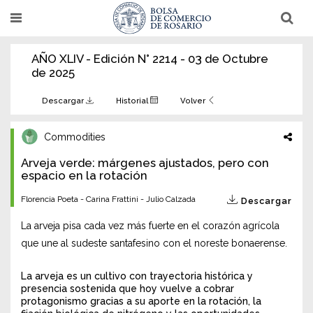
Pasar
T
T
al
o
o
g
g
contenido
g
g
AÑO XLIV - Edición N° 2214 - 03 de Octubre
l
l
principal
e
e
de 2025
n
n
a
a
v
v
Descargar
Historial
Volver
i
i
g
g
a
a
Commodities
t
t
i
i
Arveja verde: márgenes ajustados, pero con
o
o
n
espacio en la rotación
n
Florencia Poeta - Carina Frattini - Julio Calzada
Descargar
La arveja pisa cada vez más fuerte en el corazón agrícola
que une al sudeste santafesino con el noreste bonaerense.
La arveja es un cultivo con trayectoria histórica y
presencia sostenida que hoy vuelve a cobrar
protagonismo gracias a su aporte en la rotación, la