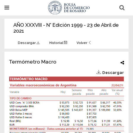
Pasar
T
T
al
o
o
g
g
contenido
g
g
AÑO XXXVIII - N° Edición 1999 - 23 de Abril de
l
l
principal
e
e
2021
n
n
a
a
v
v
Descargar
Historial
Volver
i
i
g
g
a
a
t
t
Termómetro Macro
i
i
o
o
Descargar
n
n