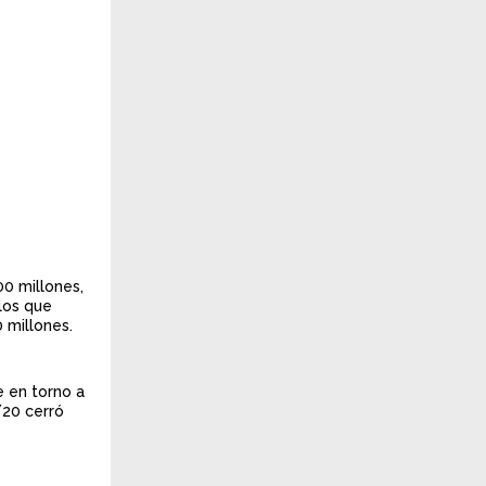
0 millones,
los que
 millones.
 en torno a
/20 cerró