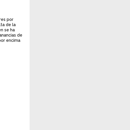
res por
ta de la
én se ha
ganancias de
 por encima