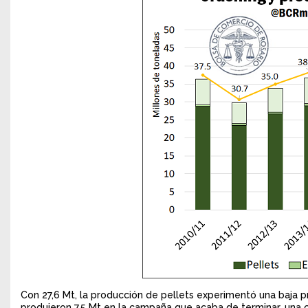
Con 27,6 Mt, la producción de pellets experimentó una baja p
produjeron 7,5 Mt en la campaña que acaba de terminar, una 