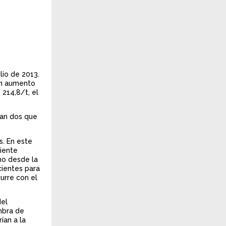
lio de 2013.
 un aumento
 214,8/t, el
can dos que
s. En este
riente
mo desde la
cientes para
urre con el
del
embra de
ían a la