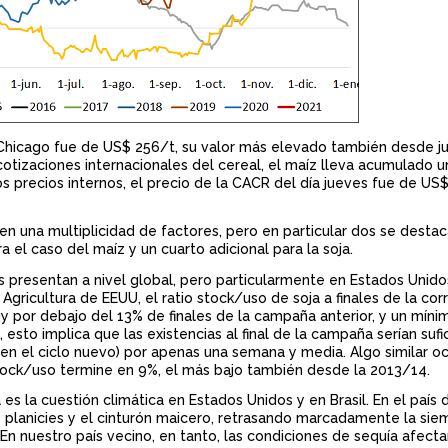
n Chicago fue de US$ 256/t, su valor más elevado también desde ju
 cotizaciones internacionales del cereal, el maíz lleva acumulado
 precios internos, el precio de la CACR del día jueves fue de US$
en una multiplicidad de factores, pero en particular dos se desta
 el caso del maíz y un cuarto adicional para la soja.
s presentan a nivel global, pero particularmente en Estados Unido
ricultura de EEUU, el ratio stock/uso de soja a finales de la cor
 por debajo del 13% de finales de la campaña anterior, y un míni
 esto implica que las existencias al final de la campaña serían sufi
n el ciclo nuevo) por apenas una semana y media. Algo similar oc
stock/uso termine en 9%, el más bajo también desde la 2013/14.
s la cuestión climática en Estados Unidos y en Brasil. En el país 
as planicies y el cinturón maicero, retrasando marcadamente la si
En nuestro país vecino, en tanto, las condiciones de sequía afectar