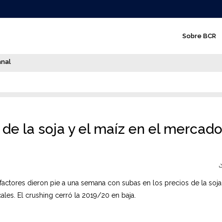
N
Sobre BCR
a
v
anal
e
g
a
c
a de la soja y el maíz en el mercad
i
ó
n
factores dieron pie a una semana con subas en los precios de la soja 
p
ales. El crushing cerró la 2019/20 en baja.
r
i