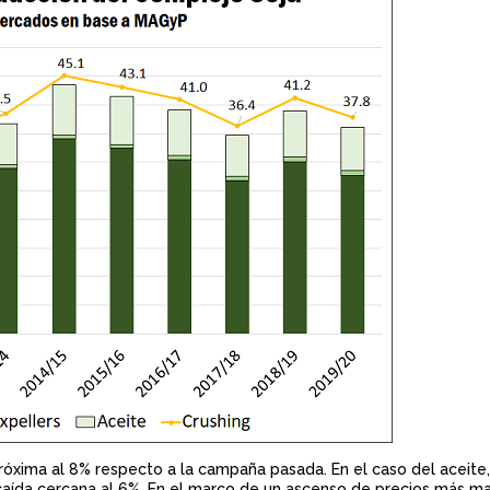
róxima al 8% respecto a la campaña pasada. En el caso del aceite,
caída cercana al 6%. En el marco de un ascenso de precios más m