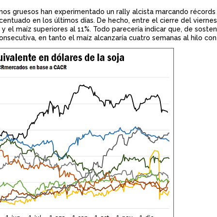
n
ranos gruesos han experimentado un rally alcista marcando récords
entuado en los últimos días. De hecho, entre el cierre del vierne
c
% y el maíz superiores al 11%. Todo parecería indicar que, de soste
consecutiva, en tanto el maíz alcanzaría cuatro semanas al hilo co
i
p
a
l