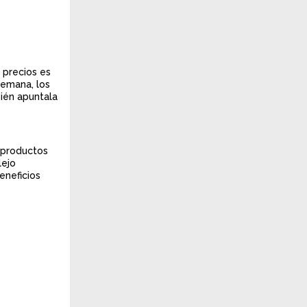
 precios es
semana, los
bién apuntala
 productos
lejo
eneficios