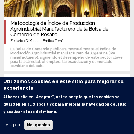
Metodología de Índice de Producción
Agroindustrial Manufacturero de la Bolsa de
Comercio de Rosario
Federico Di Yenno - Emilce Terré
La Bolsa de Comercio publicará mensualmente el Índice de
Producción Agroindustrial manufacturero de Argentina (IPA
manufacturero), siguiendo el desempeño de este sector clave
para la actividad, el empleo, la recaudación y el mercado
cambiario del país.
Economía
Utilizamos cookies en este sitio para mejorar su
experiencia
Al hacer clic en “Aceptar”, usted acepta que las cookies se
guarden en su dispositivo para mejorar la navegación del sitio
y analizar el uso del mismo.
Aceptar
No, gracias