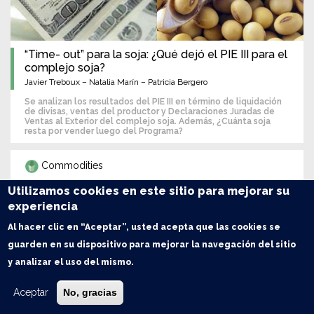
“Time- out” para la soja: ¿Qué dejó el PIE III para el
complejo soja?
Javier Treboux – Natalia Marín – Patricia Bergero
Se analizan los resultados del PIE III en término de liquidación
de divisas, ventas del productor y Declaraciones Juradas de
Ventas al Exterior del complejo soja. Además, ¿Cuánta soja
resta por vender luego del Programa?
Commodities
Utilizamos cookies en este sitio para mejorar su
experiencia
Al hacer clic en “Aceptar”, usted acepta que las cookies se
guarden en su dispositivo para mejorar la navegación del sitio
y analizar el uso del mismo.
Aceptar
No, gracias