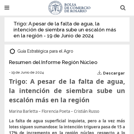
Pasar
T
T
al
o
o
g
g
contenido
g
g
Trigo: A pesar de la falta de agua, la
l
l
principal
intención de siembra sube un escalón más
e
e
n
n
en la región - 19 de Junio de 2024
a
a
v
v
i
i
Guía Estratégica para el Agro
g
g
a
a
t
t
Resumen del Informe Región Núcleo
i
i
o
o
- 19 de Junio de 2024
Descargar
n
n
Trigo: A pesar de la falta de agua,
la intención de siembra sube un
escalón más en la región
Marina Barletta – Florencia Poeta – Cristián Russo
La falta de agua superficial inquieta, pero a la vez más
lotes siguen sumandose: la intención triguera pasa de 15 a
17% de incremento en la región núcleo, respecto a lo