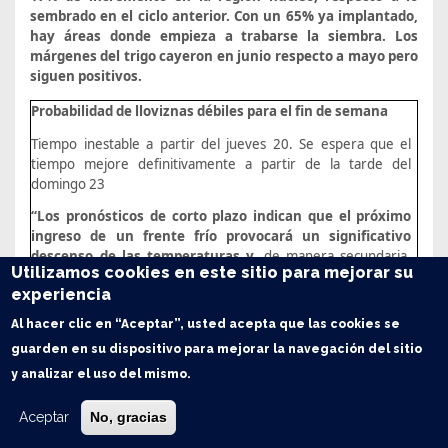
sembrado en el ciclo anterior. Con un 65% ya implantado,
hay áreas donde empieza a trabarse la siembra. Los
márgenes del trigo cayeron en junio respecto a mayo pero
siguen positivos.
Probabilidad de lloviznas débiles para el fin de semana
Tiempo inestable a partir del jueves 20. Se espera que el
tiempo mejore definitivamente a partir de la tarde del
domingo 23
“Los pronósticos de corto plazo indican que el próximo
ingreso de un frente frío provocará un significativo
descenso de las temperaturas y,
de manera secundaria,
Utilizamos cookies en este sitio para mejorar su
favorecerá el desarrollo de
algunas lloviznas aisladas
”, dice
experiencia
el consultor Elorriaga.
Al hacer clic en “Aceptar”, usted acepta que las cookies se
Trigo: A pesar de la falta de agua, la intención de siembra
sube un escalón más en la región
guarden en su dispositivo para mejorar la navegación del sitio
y analizar el uso del mismo.
La falta de agua superficial inquieta, pero a la vez más
lotes siguen sumandose: la intención triguera pasa en la
Aceptar
No, gracias
región de 15 a 17% de incremento en la región núcleo
respecto a lo sembrado en el ciclo anterior
. En una semana