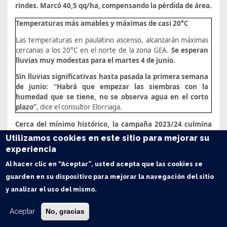
rindes. Marcó 40,5 qq/ha, compensando la pérdida de área.
Temperaturas más amables y máximas de casi 20°C
Las temperaturas en paulatino ascenso, alcanzarán máximas
cercanas a los 20°C en el norte de la zona GEA.
Se esperan
lluvias muy modestas para el martes 4 de junio.
Sin lluvias significativas hasta pasada la primera semana
de junio: “Habrá que empezar las siembras con la
humedad que se tiene, no se observa agua en el corto
plazo”
, dice el consultor Elorriaga.
Cerca del mínimo histórico, la campaña 2023/24 culmina
con una de las menores siembras en 15 Años
Utilizamos cookies en este sitio para mejorar su
experiencia
De las 5,01 M ha que se tenían en cuenta como área
implantada, el trabajo con imágenes satelitales muestra que se
Al hacer clic en “Aceptar”, usted acepta que las cookies se
sembraron 450.000 hectáreas menos (
se sembraron 560.000
guarden en su dispositivo para mejorar la navegación del sitio
ha más de maíz
), por lo que la soja totalizó
4,56 M ha
. Esta
y analizar el uso del mismo.
conclusión proviene del trabajo de clasificación de uso del suelo
mediante imágenes satelitales realizado por GEA/BCR. Para
ello se georreferenciaron
2.100
puntos de diferentes
Aceptar
No, gracias
coberturas en el área núcleo, los que fueron procesados en la