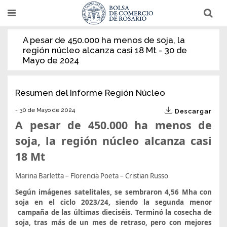
Pasar
T
T
al
o
o
g
g
contenido
g
g
A pesar de 450.000 ha menos de soja, la
l
l
principal
región núcleo alcanza casi 18 Mt - 30 de
e
e
n
n
Mayo de 2024
a
a
v
v
i
i
g
g
Resumen del Informe Región Núcleo
a
a
t
t
- 30 de Mayo de 2024
i
i
Descargar
o
o
A pesar de 450.000 ha menos de
n
n
soja, la región núcleo alcanza casi
18 Mt
Marina Barletta – Florencia Poeta – Cristian Russo
Según imágenes satelitales, se sembraron 4,56 Mha con
soja en el ciclo 2023/24, siendo la segunda menor
campaña de las últimas dieciséis. Terminó la cosecha de
soja, tras más de un mes de retraso, pero con mejores