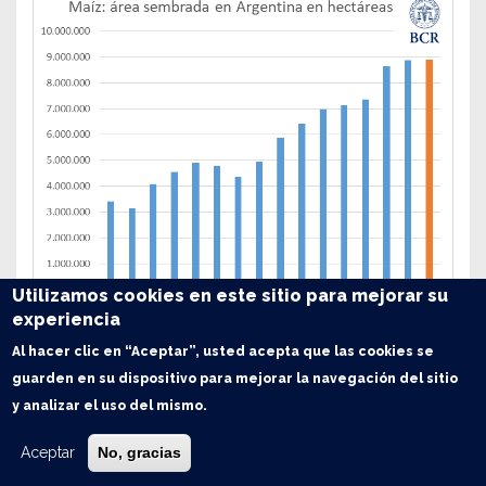
Utilizamos cookies en este sitio para mejorar su
experiencia
Al hacer clic en “Aceptar”, usted acepta que las cookies se
La estimación maicera nacional cae en mayo de 50 a 47,5 Mt
a
guarden en su dispositivo para mejorar la navegación del sitio
pesar de sumar más área sembrada
. Por relevamientos
y analizar el uso del mismo.
realizados con satélite por GEA / BCR en la zona núcleo han sido
localizadas
280.000 ha
más de maíz. Falta aún por examinar el
Aceptar
No, gracias
NO bonaerense y el trabajo será publicado próximamente en
detalle. Con estos nuevos guarismos,
la siembra maicera