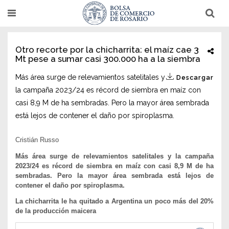
Pasar
T
T
al
o
o
g
g
contenido
g
g
l
l
principal
Otro recorte por la chicharrita: el maíz cae 3
e
e
Mt pese a sumar casi 300.000 ha a la siembra
n
n
a
a
v
v
Más área surge de relevamientos satelitales y
Descargar
i
i
g
g
la campaña 2023/24 es récord de siembra en maíz con
a
a
casi 8,9 M de ha sembradas. Pero la mayor área sembrada
t
t
i
i
está lejos de contener el daño por spiroplasma.
o
o
n
n
Cristián Russo
Más área surge de relevamientos satelitales y la campaña
2023/24 es récord de siembra en maíz con casi 8,9 M de ha
sembradas. Pero la mayor área sembrada está lejos de
contener el daño por spiroplasma.
La chicharrita le ha quitado a Argentina un poco más del 20%
de la producción maicera