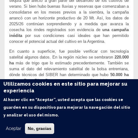
sequía que afectó a gran parte del desarrollo de los cultivos de
verano. Si bien hubo buenas lluvias y reservas que comenzaban a
consolidarse en los meses previos a la siembra, la campaña
arrancó con un horizonte productivo de 20 Mt. Así, los datos de
2025/26 continúan sorprendiendo y a medida que avanza la
cosecha los rindes registrados son evidencia de
una campaña
inédita
por sus condiciones casi ideales que han permitido
conocer el potencial actual del cultivo en la Argentina.
En cuanto a superficie, fue posible verificar con tecnología
satelital algunos datos. En la región núcleo se sembraron
220.000
ha
más de trigo que lo estimado precedentemente. También se
suma el dato del relevamiento satelital de la bolsa entrerriana,
dónde técnicos del SIBER han determinado que hubo
50.000 ha
más en Entre Ríos. De esta manera se actualiza el área sembrada
Utilizamos cookies en este sitio para mejorar su
nacional con trigo en
7,17 M ha
.
experiencia
Las labores de cosecha muestran un avance del 58%, por lo que
Al hacer clic en “Aceptar”, usted acepta que las cookies se
en este informe se está actualizando el rinde del centro y norte del
guarden en su dispositivo para mejorar la navegación del sitio
país, incorporando casi 60 qq/ha como promedio de la región
núcleo, 42 qq/ha en Entre Ríos (Siber) y casi 40 qq/hga en
y analizar el uso del mismo.
Córdoba como media provincial. Por lo tanto,
la estimación de
rinde medio pasa de 37,7 qq/ha a 41 qq/ha de noviembre a
Aceptar
No, gracias
diciembre.