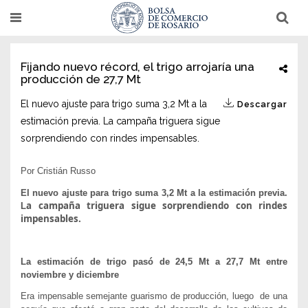
Pasar
T
T
al
o
o
g
g
contenido
g
g
l
l
principal
Fijando nuevo récord, el trigo arrojaría una
e
e
producción de 27,7 Mt
n
n
a
a
v
v
El nuevo ajuste para trigo suma 3,2 Mt a la
Descargar
i
i
g
g
estimación previa. La campaña triguera sigue
a
a
sorprendiendo con rindes impensables.
t
t
i
i
o
o
n
Por Cristián Russo
n
El nuevo ajuste para trigo suma 3,2 Mt a la estimación previa.
a campaña triguera sigue sorprendiendo con rindes
L
impensables.
La estimación de trigo pasó de 24,5 Mt a 27,7 Mt entre
noviembre y diciembre
Era impensable semejante guarismo de producción, luego de una