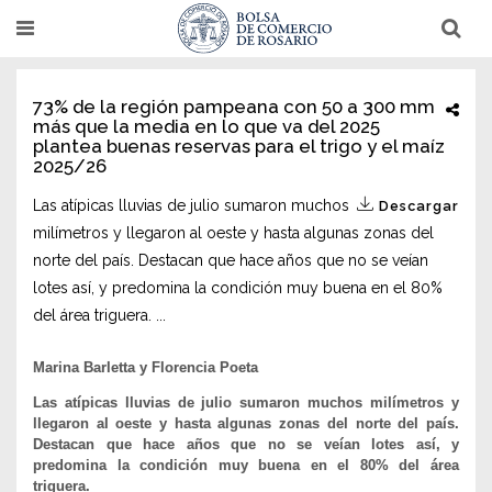
Pasar
T
T
al
o
o
g
g
contenido
g
g
l
l
principal
73% de la región pampeana con 50 a 300 mm
e
e
más que la media en lo que va del 2025
n
n
a
a
plantea buenas reservas para el trigo y el maíz
v
v
2025/26
i
i
g
g
Las atípicas lluvias de julio sumaron muchos
Descargar
a
a
t
t
milímetros y llegaron al oeste y hasta algunas zonas del
i
i
o
o
norte del país. Destacan que hace años que no se veían
n
n
lotes así, y predomina la condición muy buena en el 80%
del área triguera. ...
Marina Barletta y Florencia Poeta
Las atípicas lluvias de julio sumaron muchos milímetros y
llegaron al oeste y hasta algunas zonas del norte del país.
Destacan que hace años que no se veían lotes así, y
predomina la condición muy buena en el 80% del área
triguera.