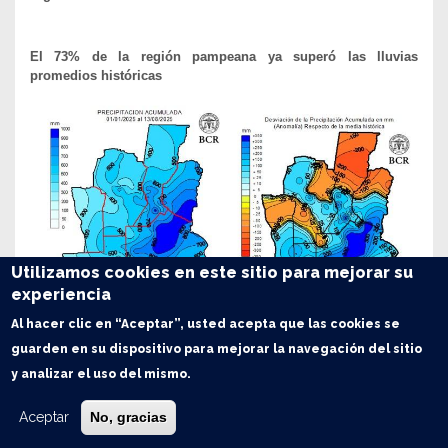
El 73% de la región pampeana ya superó las lluvias
promedios históricas
Utilizamos cookies en este sitio para mejorar su
experiencia
Al hacer clic en “Aceptar”, usted acepta que las cookies se
guarden en su dispositivo para mejorar la navegación del sitio
y analizar el uso del mismo.
En lo que va del 2025, las lluvias ya superan ampliamente los
valores medios históricos en el 73% de la región pampeana
.
Aceptar
No, gracias
El noreste bonaerense fue la zona que recibió la mayor cantidad
de agua, superando en más de 300 mm lo que suele llover en esa