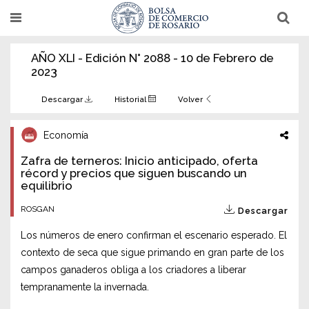
Pasar
T
T
al
o
o
g
g
contenido
g
g
AÑO XLI - Edición N° 2088 - 10 de Febrero de
l
l
principal
e
e
2023
n
n
a
a
v
v
Descargar
Historial
Volver
i
i
g
g
a
a
Economía
t
t
i
i
Zafra de terneros: Inicio anticipado, oferta
o
o
n
récord y precios que siguen buscando un
n
equilibrio
ROSGAN
Descargar
Los números de enero confirman el escenario esperado. El
contexto de seca que sigue primando en gran parte de los
campos ganaderos obliga a los criadores a liberar
tempranamente la invernada.