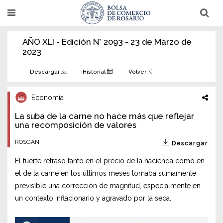
Pasar
T
T
al
o
o
g
g
contenido
g
g
AÑO XLI - Edición N° 2093 - 23 de Marzo de
l
l
principal
e
e
2023
n
n
a
a
v
v
Descargar
Historial
Volver
i
i
g
g
a
a
Economía
t
t
i
i
La suba de la carne no hace más que reflejar
o
o
n
una recomposición de valores
n
ROSGAN
Descargar
El fuerte retraso tanto en el precio de la hacienda como en
el de la carne en los últimos meses tornaba sumamente
previsible una corrección de magnitud, especialmente en
un contexto inflacionario y agravado por la seca.