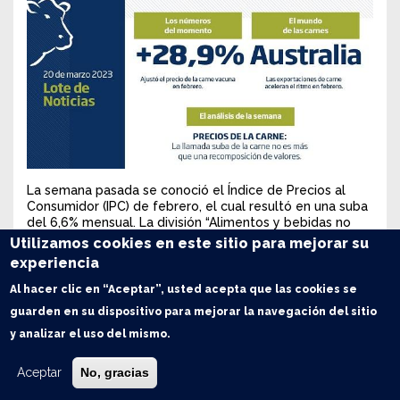
La semana pasada se conoció el Índice de Precios al
Consumidor (IPC) de febrero, el cual resultó en una suba
del 6,6% mensual. La división “Alimentos y bebidas no
alcohólicas” mostró un incremento del 9,8% mensual y,
Utilizamos cookies en este sitio para mejorar su
dentro de ella, los distintos cortes de carne vacuna que
experiencia
componen la canasta de referencia registraron
aumentos mensuales superiores al 30%.
Al hacer clic en “Aceptar”, usted acepta que las cookies se
guarden en su dispositivo para mejorar la navegación del sitio
Si solamente miramos la foto, la incidencia de la carne
vacuna en el aumento general de precios del mes
y analizar el uso del mismo.
resulta más que significativo. Más aún si se tiene en
cuenta la alta ponderación que -por metodología- se le
Aceptar
No, gracias
otorga al precio de la carne dentro de la composición
de dicha canasta de referencia. De acuerdo a la última