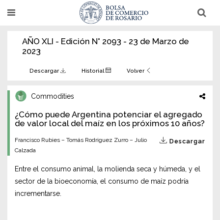
Pasar
T
T
al
o
o
g
g
contenido
g
g
AÑO XLI - Edición N° 2093 - 23 de Marzo de
l
l
principal
e
e
2023
n
n
a
a
v
v
Descargar
Historial
Volver
i
i
g
g
a
a
Commodities
t
t
i
i
¿Cómo puede Argentina potenciar el agregado
o
o
n
de valor local del maíz en los próximos 10 años?
n
Francisco Rubies – Tomás Rodriguez Zurro – Julio
Descargar
Calzada
Entre el consumo animal, la molienda seca y húmeda, y el
sector de la bioeconomía, el consumo de maíz podría
incrementarse.