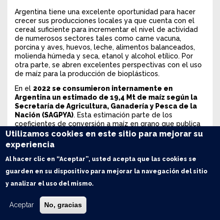
Argentina tiene una excelente oportunidad para hacer
crecer sus producciones locales ya que cuenta con el
cereal suficiente para incrementar el nivel de actividad
de numerosos sectores tales como carne vacuna,
porcina y aves, huevos, leche, alimentos balanceados,
molienda húmeda y seca, etanol y alcohol etílico. Por
otra parte, se abren excelentes perspectivas con el uso
de maíz para la producción de bioplásticos.
En el
2022 se consumieron internamente en
Argentina un estimado de 19,4 Mt de maíz según la
Secretaría de Agricultura, Ganadería y Pesca de la
Nación (SAGPYA)
. Esta estimación parte de los
coeficientes de conversión a maíz en grano que publica
la SAGyP y volúmenes producidos de los distintos
Utilizamos cookies en este sitio para mejorar su
productos que utilizan maíz como insumo. Asimismo,
experiencia
estos sectores generaron exportaciones por US$ 5.838
millones.
Al hacer clic en “Aceptar”, usted acepta que las cookies se
guarden en su dispositivo para mejorar la navegación del sitio
En base a estos coeficientes de conversión de maíz y
considerando las proyecciones de producción, consumo
y analizar el uso del mismo.
y exportaciones a 10 años de los distintos sectores
realizadas por la Bolsa de Comercio de Rosario
el
Aceptar
No, gracias
consumo interno de maíz podría situarse en 33,3 Mt
en 2033, casi 14 Mt más que en la actualidad. Las