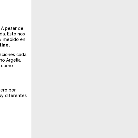
. A pesar de
da. Esto nos
 y medido en
tino.
taciones cada
mo Argelia,
da como
mero por
uy diferentes