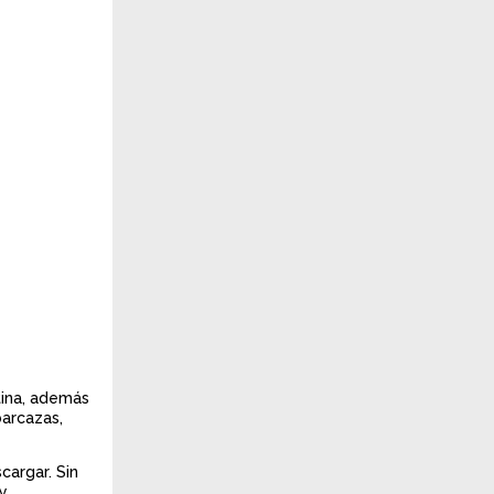
tina, además
arcazas,
cargar. Sin
 y