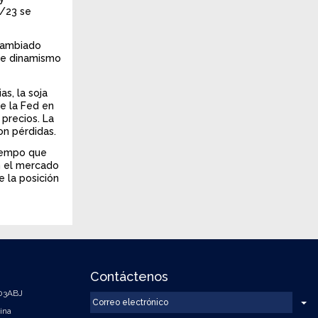
2/23 se
cambiado
de dinamismo
s, la soja
e la Fed en
 precios. La
on pérdidas.
tiempo que
n el mercado
 la posición
Contáctenos
003ABJ
C
To
ina
o