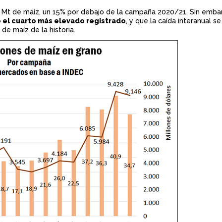
n
7 Mt de maíz, un 15% por debajo de la campaña 2020/21. Sin emba
 el cuarto más elevado registrado
, y que la caída interanual 
c
de maíz de la historia.
i
p
a
l