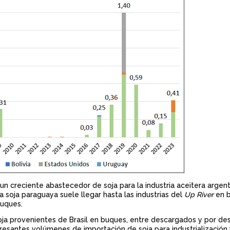
n creciente abastecedor de soja para la industria aceitera argen
a soja paraguaya suele llegar hasta las industrias del
Up River
en b
 buques.
ja provenientes de Brasil en buques, entre descargados y por des
resantes volúmenes de importación de soja para industrialización