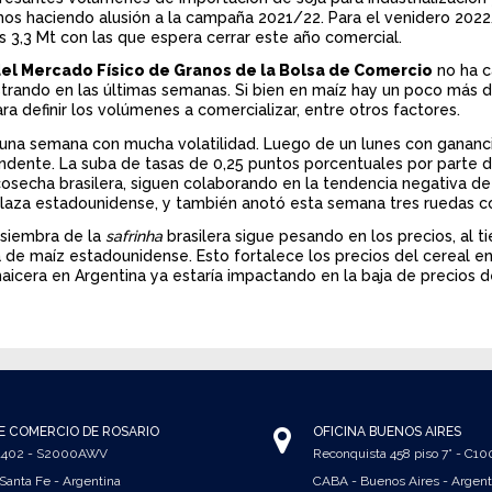
mos haciendo alusión a la campaña 2021/22. Para el venidero 202
s 3,3 Mt con las que espera cerrar este año comercial.
el Mercado Físico de Granos de la Bolsa de Comercio
no ha 
trando en las últimas semanas. Si bien en maíz hay un poco más 
a definir los volúmenes a comercializar, entre otros factores.
una semana con mucha volatilidad. Luego de un lunes con ganancia
endente. La suba de tasas de 0,25 puntos porcentuales por parte d
cosecha brasilera, siguen colaborando en la tendencia negativa de
plaza estadounidense, y también anotó esta semana tres ruedas c
e siembra de la
safrinha
brasilera sigue pesando en los precios, al 
de maíz estadounidense. Esto fortalece los precios del cereal e
icera en Argentina ya estaría impactando en la baja de precios de
E COMERCIO DE ROSARIO
OFICINA BUENOS AIRES
 1402 - S2000AWV
Reconquista 458 piso 7° - C1
 Santa Fe - Argentina
CABA - Buenos Aires - Argent