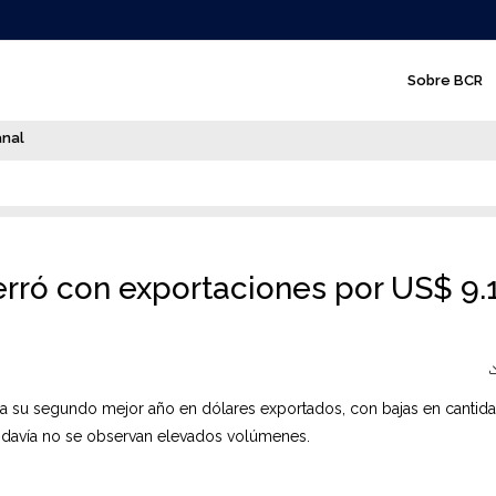
N
Sobre BCR
a
v
anal
e
g
a
c
rró con exportaciones por US$ 9.
i
ó
n
a su segundo mejor año en dólares exportados, con bajas en cantid
p
todavía no se observan elevados volúmenes.
r
i