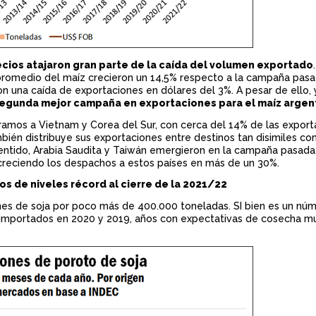
ecios atajaron gran parte de la caída del volumen exportado
promedio del maíz crecieron un 14,5% respecto a la campaña pasa
n una caída de exportaciones en dólares del 3%. A pesar de ello,
 segunda mejor campaña en exportaciones para el maíz argen
tramos a Vietnam y Corea del Sur, con cerca del 14% de las expor
ién distribuye sus exportaciones entre destinos tan disimiles co
e sentido, Arabia Saudita y Taiwán emergieron en la campaña pasa
creciendo los despachos a estos países en más de un 30%.
os de niveles récord al cierre de la 2021/22
nes de soja por poco más de 400.000 toneladas. SI bien es un nú
s importados en 2020 y 2019, años con expectativas de cosecha m