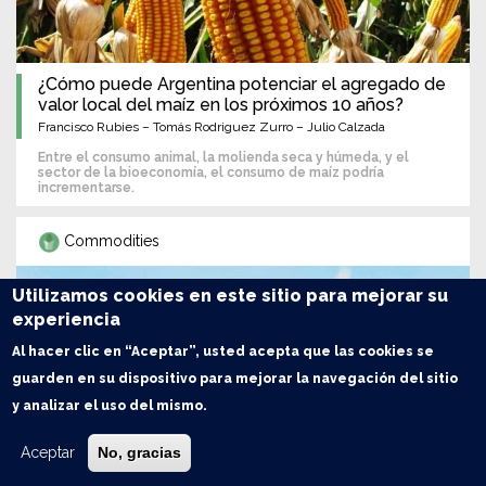
¿Cómo puede Argentina potenciar el agregado de
valor local del maíz en los próximos 10 años?
Francisco Rubies – Tomás Rodriguez Zurro – Julio Calzada
Entre el consumo animal, la molienda seca y húmeda, y el
sector de la bioeconomía, el consumo de maíz podría
incrementarse.
Commodities
Utilizamos cookies en este sitio para mejorar su
experiencia
Al hacer clic en “Aceptar”, usted acepta que las cookies se
guarden en su dispositivo para mejorar la navegación del sitio
y analizar el uso del mismo.
Aceptar
No, gracias