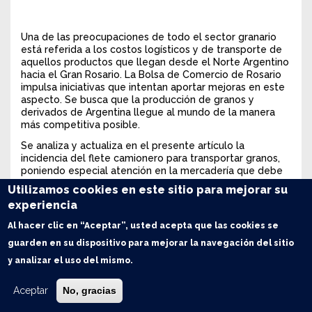
Una de las preocupaciones de todo el sector granario
está referida a los costos logísticos y de transporte de
aquellos productos que llegan desde el Norte Argentino
hacia el Gran Rosario. La Bolsa de Comercio de Rosario
impulsa iniciativas que intentan aportar mejoras en este
aspecto. Se busca que la producción de granos y
derivados de Argentina llegue al mundo de la manera
más competitiva posible.
Se analiza y actualiza en el presente artículo la
incidencia del flete camionero para transportar granos,
poniendo especial atención en la mercadería que debe
ser trasladada desde las zonas más alejadas de los
Utilizamos cookies en este sitio para mejorar su
puertos en el NOA y NEA de nuestro país. Para poner
experiencia
estos números en contexto, además, se valuarán los
fletes camioneros en relación a los marítimos
Al hacer clic en “Aceptar”, usted acepta que las cookies se
internacionales; así como también en relación a nuestros
guarden en su dispositivo para mejorar la navegación del sitio
principales países competidores en la originación de
granos: Estados Unidos y Brasil.
y analizar el uso del mismo.
Aceptar
No, gracias
1) El flete camionero sigue teniendo una alta