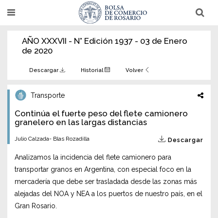
Pasar
T
T
al
o
o
g
g
contenido
g
g
AÑO XXXVII - N° Edición 1937 - 03 de Enero
l
l
principal
e
e
de 2020
n
n
a
a
v
v
Descargar
Historial
Volver
i
i
g
g
a
a
Transporte
t
t
i
i
Continúa el fuerte peso del flete camionero
o
o
n
granelero en las largas distancias
n
Julio Calzada- Blas Rozadilla
Descargar
Analizamos la incidencia del flete camionero para
transportar granos en Argentina, con especial foco en la
mercadería que debe ser trasladada desde las zonas más
alejadas del NOA y NEA a los puertos de nuestro país, en el
Gran Rosario.