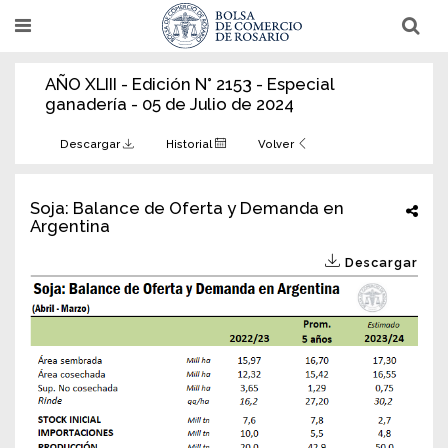
Pasar
T
T
al
o
o
g
g
contenido
g
g
AÑO XLIII - Edición N° 2153 - Especial
l
l
principal
e
e
ganadería - 05 de Julio de 2024
n
n
a
a
v
v
Descargar
Historial
Volver
i
i
g
g
a
a
t
t
Soja: Balance de Oferta y Demanda en
i
i
Argentina
o
o
n
n
Descargar