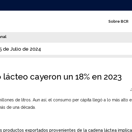
N
Sobre BCR
a
v
anal
e
5 de Julio de 2024
g
a
c
 lácteo cayeron un 18% en 2023
i
ó
ones de litros. Aun así, el consumo per cápita llegó a lo más alto e
n
 más de una década.
p
r
i
los productos exportados provenientes de la cadena láctea implica