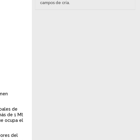
campos de cría.
umen
obales de
más de 1 Mt
ue ocupa el
dores del