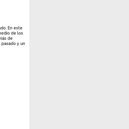
ado. En este
medio de los
 más de
o pasado y un