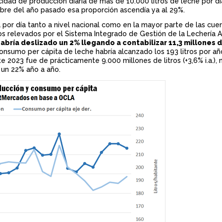
dad de producción diaria de más de 10.000 litros de leche por dí
mbre del año pasado esa proporción ascendía ya al 29%.
 por día tanto a nivel nacional como en la mayor parte de las cue
os relevados por el Sistema Integrado de Gestión de la Lechería 
bría deslizado un 2% llegando a contabilizar 11,3 millones de
 consumo per cápita de leche habría alcanzado los 193 litros por añ
 2023 fue de prácticamente 9.000 millones de litros (+3,6% i.a.),
 un 22% año a año.