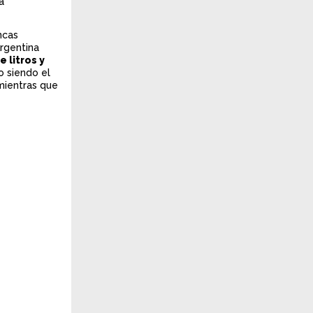
a
ncas
Argentina
 litros y
o siendo el
 mientras que