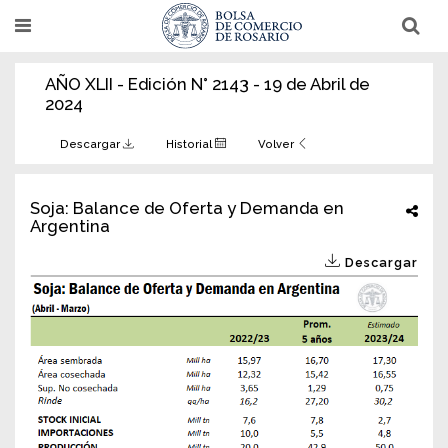
Pasar
T
T
al
o
o
g
g
contenido
g
g
AÑO XLII - Edición N° 2143 - 19 de Abril de
l
l
principal
e
e
2024
n
n
a
a
v
v
Descargar
Historial
Volver
i
i
g
g
a
a
t
t
Soja: Balance de Oferta y Demanda en
i
i
Argentina
o
o
n
n
Descargar