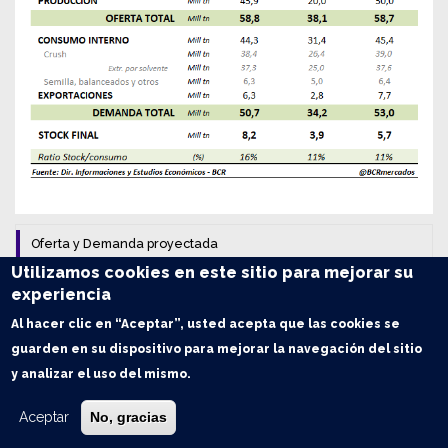
Oferta y Demanda proyectada
Utilizamos cookies en este sitio para mejorar su
Trigo: Balance de Oferta y Demanda en Argentina
experiencia
Al hacer clic en “Aceptar”, usted acepta que las cookies se
Maíz: Balance de Oferta y Demanda en Argentina
guarden en su dispositivo para mejorar la navegación del sitio
y analizar el uso del mismo.
Soja: Balance de Oferta y Demanda en Argentina
Aceptar
No, gracias
Índice de contenidos