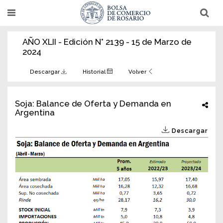
Pasar
T
T
al
o
o
g
g
contenido
g
g
AÑO XLII - Edición N° 2139 - 15 de Marzo de
l
l
principal
e
e
2024
n
n
a
a
v
v
Descargar
Historial
Volver
i
i
g
g
a
a
t
t
Soja: Balance de Oferta y Demanda en
i
i
Argentina
o
o
n
n
Descargar