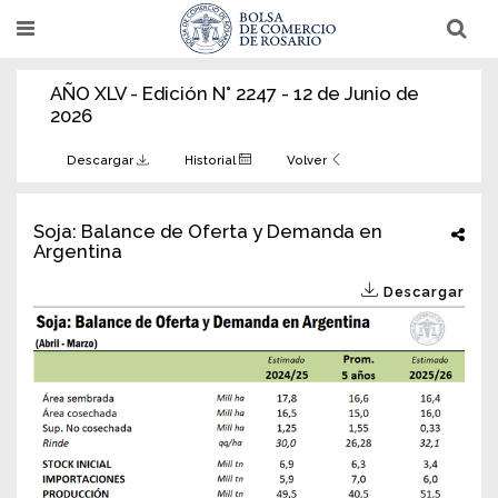
Pasar
T
T
al
o
o
g
g
contenido
g
g
AÑO XLV - Edición N° 2247 - 12 de Junio de
l
l
principal
e
e
2026
n
n
a
a
v
v
Descargar
Historial
Volver
i
i
g
g
a
a
t
t
Soja: Balance de Oferta y Demanda en
i
i
Argentina
o
o
n
n
Descargar