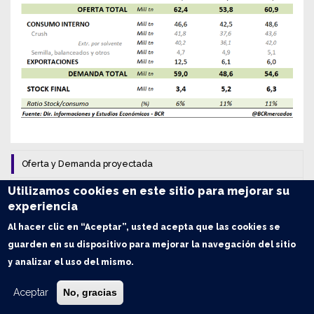
Oferta y Demanda proyectada
Utilizamos cookies en este sitio para mejorar su
Trigo: Balance de Oferta y Demanda en Argentina
experiencia
Maíz: Balance de Oferta y Demanda en Argentina
Al hacer clic en “Aceptar”, usted acepta que las cookies se
guarden en su dispositivo para mejorar la navegación del sitio
Soja: Balance de Oferta y Demanda en Argentina
y analizar el uso del mismo.
Aceptar
No, gracias
Índice de contenidos