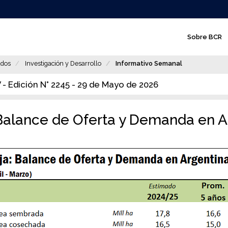
N
Sobre BCR
a
v
dos
Investigación y Desarrollo
Informativo Semanal
e
- Edición N° 2245 - 29 de Mayo de 2026
g
a
 Balance de Oferta y Demanda en A
c
i
ó
n
p
r
i