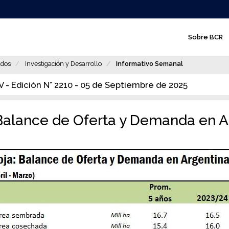
N
Sobre BCR
a
v
dos
Investigación y Desarrollo
Informativo Semanal
e
 - Edición N° 2210 - 05 de Septiembre de 2025
g
a
 Balance de Oferta y Demanda en A
c
i
ó
n
p
r
i