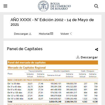
Pasar
T
T
al
o
o
g
g
contenido
g
g
AÑO XXXIX - N° Edición 2002 - 14 de Mayo de
l
l
principal
e
e
2021
n
n
a
a
v
v
Descargar
Historial
Volver
i
i
g
g
a
a
t
t
Panel de Capitales
i
i
o
o
Descargar
n
n